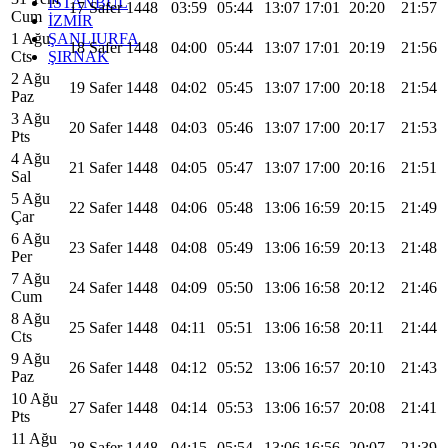
İSTANBUL
17 Safer 1448
03:59
05:44
13:07
17:01
20:20
21:57
Cum
İZMİR
ŞANLIURFA
1 Ağu
18 Safer 1448
04:00
05:44
13:07
17:01
20:19
21:56
ŞIRNAK
Cts
2 Ağu
19 Safer 1448
04:02
05:45
13:07
17:00
20:18
21:54
Paz
3 Ağu
20 Safer 1448
04:03
05:46
13:07
17:00
20:17
21:53
Pts
4 Ağu
21 Safer 1448
04:05
05:47
13:07
17:00
20:16
21:51
Sal
5 Ağu
22 Safer 1448
04:06
05:48
13:06
16:59
20:15
21:49
Çar
6 Ağu
23 Safer 1448
04:08
05:49
13:06
16:59
20:13
21:48
Per
7 Ağu
24 Safer 1448
04:09
05:50
13:06
16:58
20:12
21:46
Cum
8 Ağu
25 Safer 1448
04:11
05:51
13:06
16:58
20:11
21:44
Cts
9 Ağu
26 Safer 1448
04:12
05:52
13:06
16:57
20:10
21:43
Paz
10 Ağu
27 Safer 1448
04:14
05:53
13:06
16:57
20:08
21:41
Pts
11 Ağu
28 Safer 1448
04:15
05:54
13:06
16:56
20:07
21:39