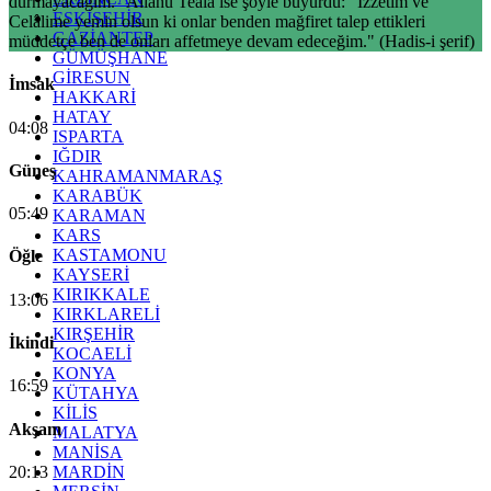
durmayacağım." Allâhü Teâlâ ise şöyle buyurdu: "İzzetim ve
ESKİŞEHİR
Celâlime yemin olsun ki onlar benden mağfiret talep ettikleri
GAZİANTEP
müddetçe ben de onları affetmeye devam edeceğim." (Hadis-i şerif)
GÜMÜŞHANE
GİRESUN
İmsak
HAKKARİ
HATAY
04:08
ISPARTA
IĞDIR
Güneş
KAHRAMANMARAŞ
KARABÜK
05:49
KARAMAN
KARS
KASTAMONU
Öğle
KAYSERİ
KIRIKKALE
13:06
KIRKLARELİ
KIRŞEHİR
İkindi
KOCAELİ
KONYA
16:59
KÜTAHYA
KİLİS
Akşam
MALATYA
MANİSA
20:13
MARDİN