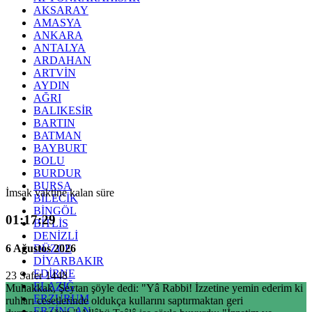
AKSARAY
AMASYA
ANKARA
ANTALYA
ARDAHAN
ARTVİN
AYDIN
AĞRI
BALIKESİR
BARTIN
BATMAN
BAYBURT
BOLU
BURDUR
BURSA
İmsak vaktine kalan süre
BİLECİK
BİNGÖL
01:17:28
BİTLİS
DENİZLİ
6 Ağustos 2026
DÜZCE
DİYARBAKIR
EDİRNE
23 Safer 1448
ELAZIĞ
Muhakkak, Şeytan şöyle dedi: "Yâ Rabbi! İzzetine yemin ederim ki
ERZURUM
ruhları cesetlerinde oldukça kullarını saptırmaktan geri
ERZİNCAN