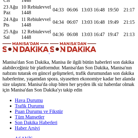
Cts
1448
23 Ağu
10 Rebiulevvel
04:33
06:06
13:03
16:48
19:50
21:17
Paz
1448
24 Ağu
11 Rebiulevvel
04:34
06:07
13:03
16:48
19:49
21:15
Pts
1448
25 Ağu
12 Rebiulevvel
04:36
06:08
13:03
16:47
19:47
21:13
Sal
1448
Manisa'dan Son Dakika, Manisa ile ilgili bütün haberleri son dakika
alabileceğiniz bir platformdur. Manisa'dan Son Dakika, Manisa'nın
nabzını tutarak en güncel gelişmeleri, trafik durumundan son dakika
haberlerine, yaşamdan spora, siyasetten ekonomiye kadar her alanda
size ulaştırır. Manisa'da olup biten her şeyden ilk siz haberdar olmak
için Manisa'dan Son Dakika'yı takip edin
Hava Durumu
Trafik Durumu
Puan Durumu ve Fikstür
Tüm Manşetler
Son Dakika Haberleri
Haber Arşivi