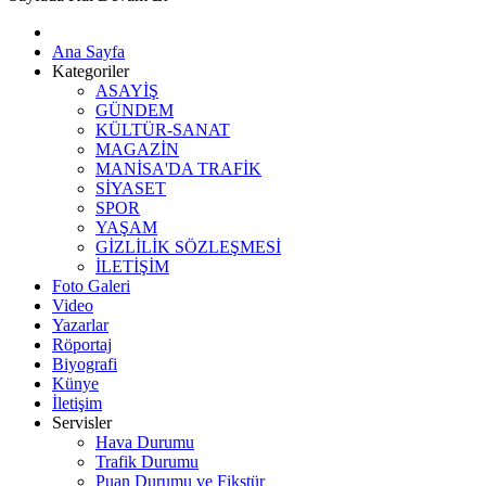
Ana Sayfa
Kategoriler
ASAYİŞ
GÜNDEM
KÜLTÜR-SANAT
MAGAZİN
MANİSA'DA TRAFİK
SİYASET
SPOR
YAŞAM
GİZLİLİK SÖZLEŞMESİ
İLETİŞİM
Foto Galeri
Video
Yazarlar
Röportaj
Biyografi
Künye
İletişim
Servisler
Hava Durumu
Trafik Durumu
Puan Durumu ve Fikstür