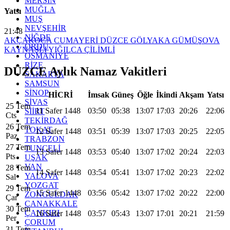
MERSİN
MUĞLA
Yatsı
MUŞ
NEVŞEHİR
21:48
NİĞDE
AKÇAKOCA
CUMAYERİ
DÜZCE
GÖLYAKA
GÜMÜŞOVA
ORDU
KAYNAŞLI
YIĞILCA
ÇİLİMLİ
OSMANİYE
RİZE
DÜZCE Aylık Namaz Vakitleri
SAKARYA
SAMSUN
SİNOP
HİCRİ
İmsak
Güneş
Öğle
İkindi
Akşam
Yatsı
SİVAS
25 Tem
11 Safer 1448
03:50
05:38
13:07
17:03
20:26
22:06
SİİRT
Cts
TEKİRDAĞ
26 Tem
TOKAT
12 Safer 1448
03:51
05:39
13:07
17:03
20:25
22:05
Paz
TRABZON
27 Tem
TUNCELİ
13 Safer 1448
03:53
05:40
13:07
17:02
20:24
22:03
Pts
UŞAK
VAN
28 Tem
14 Safer 1448
03:54
05:41
13:07
17:02
20:23
22:02
YALOVA
Sal
YOZGAT
29 Tem
15 Safer 1448
03:56
05:42
13:07
17:02
20:22
22:00
ZONGULDAK
Çar
ÇANAKKALE
30 Tem
ÇANKIRI
16 Safer 1448
03:57
05:43
13:07
17:01
20:21
21:59
Per
ÇORUM
31 Tem