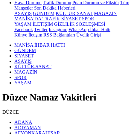
Hava Durumu
Trafik Durumu
Puan Durumu ve Fikstür
Tüm
Manşetler
Son Dakika Haberleri
ASAYİŞ
GÜNDEM
KÜLTÜR-SANAT
MAGAZİN
MANİSA'DA TRAFİK
SİYASET
SPOR
YAŞAM
İLETİŞİM
GİZLİLİK SÖZLEŞMESİ
Facebook
Twitter
Instagram
WhatsApp İhbar Hattı
Künye
İletişim
RSS Bağlantıları
Üyelik Girişi
MANİSA İHBAR HATTI
GÜNDEM
SİYASET
ASAYİŞ
KÜLTÜR-SANAT
MAGAZİN
SPOR
YAŞAM
Düzce Namaz Vakitleri
DÜZCE
ADANA
ADIYAMAN
AFYONKARAHİSAR