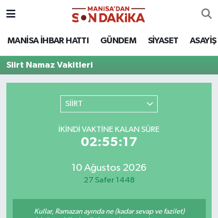
ASAYİŞ
Hava Durumu
MANİSA İHBAR HATTI
GÜNDEM
SİYASET
ASAYİŞ
GÜNDEM
Trafik Durumu
Siirt Namaz Vakitleri
KÜLTÜR-SANAT
Puan Durumu ve Fikstür
SİİRT
MAGAZİN
Tüm Manşetler
İKINDI VAKTINE KALAN SÜRE
MANİSA'DA TRAFİK
Son Dakika Haberleri
02:55:17
SİYASET
Haber Arşivi
10 Ağustos 2026
27 Safer 1448
SPOR
YAŞAM
Kullar, Ramazan ayında ne (kadar sevap ve fazilet)