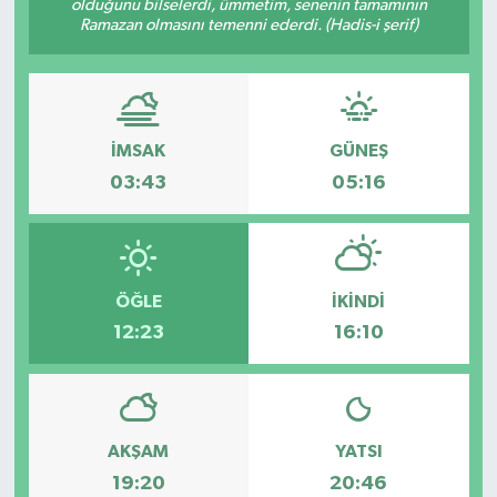
olduğunu bilselerdi, ümmetim, senenin tamamının
Ramazan olmasını temenni ederdi. (Hadis-i şerif)
GİZLİLİK SÖZLEŞMESİ
İLETİŞİM
İMSAK
GÜNEŞ
03:43
05:16
ÖĞLE
İKINDI
12:23
16:10
AKŞAM
YATSI
19:20
20:46