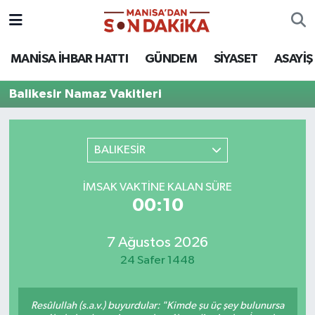
ASAYİŞ
Hava Durumu
MANİSA İHBAR HATTI
GÜNDEM
SİYASET
ASAYİŞ
GÜNDEM
Trafik Durumu
Balikesir Namaz Vakitleri
KÜLTÜR-SANAT
Puan Durumu ve Fikstür
BALIKESİR
MAGAZİN
Tüm Manşetler
İMSAK VAKTINE KALAN SÜRE
MANİSA'DA TRAFİK
Son Dakika Haberleri
00:10
SİYASET
Haber Arşivi
7 Ağustos 2026
24 Safer 1448
SPOR
YAŞAM
Resûlullah (s.a.v.) buyurdular: "Kimde şu üç şey bulunursa