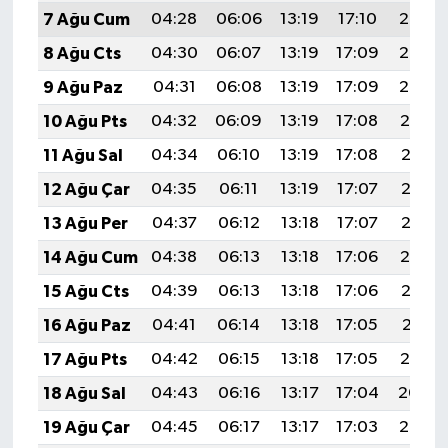
7 Ağu Cum
04:28
06:06
13:19
17:10
20:23
8 Ağu Cts
04:30
06:07
13:19
17:09
20:22
9 Ağu Paz
04:31
06:08
13:19
17:09
20:20
10 Ağu Pts
04:32
06:09
13:19
17:08
20:19
11 Ağu Sal
04:34
06:10
13:19
17:08
20:18
12 Ağu Çar
04:35
06:11
13:19
17:07
20:17
13 Ağu Per
04:37
06:12
13:18
17:07
20:15
14 Ağu Cum
04:38
06:13
13:18
17:06
20:14
15 Ağu Cts
04:39
06:13
13:18
17:06
20:13
16 Ağu Paz
04:41
06:14
13:18
17:05
20:11
17 Ağu Pts
04:42
06:15
13:18
17:05
20:10
18 Ağu Sal
04:43
06:16
13:17
17:04
20:09
19 Ağu Çar
04:45
06:17
13:17
17:03
20:07