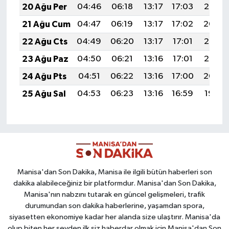
20 Ağu Per
04:46
06:18
13:17
17:03
20:06
21 Ağu Cum
04:47
06:19
13:17
17:02
20:04
22 Ağu Cts
04:49
06:20
13:17
17:01
20:03
23 Ağu Paz
04:50
06:21
13:16
17:01
20:02
24 Ağu Pts
04:51
06:22
13:16
17:00
20:00
25 Ağu Sal
04:53
06:23
13:16
16:59
19:59
Manisa'dan Son Dakika, Manisa ile ilgili bütün haberleri son
dakika alabileceğiniz bir platformdur. Manisa'dan Son Dakika,
Manisa'nın nabzını tutarak en güncel gelişmeleri, trafik
durumundan son dakika haberlerine, yaşamdan spora,
siyasetten ekonomiye kadar her alanda size ulaştırır. Manisa'da
olup biten her şeyden ilk siz haberdar olmak için Manisa'dan Son