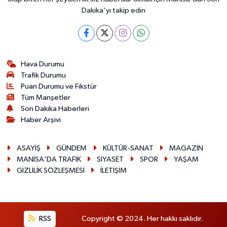
Dakika'yı takip edin
Hava Durumu
Trafik Durumu
Puan Durumu ve Fikstür
Tüm Manşetler
Son Dakika Haberleri
Haber Arşivi
ASAYİŞ
GÜNDEM
KÜLTÜR-SANAT
MAGAZİN
MANİSA'DA TRAFİK
SİYASET
SPOR
YAŞAM
GİZLİLİK SÖZLEŞMESİ
İLETİŞİM
RSS
Copyright © 2024. Her hakkı saklıdır.