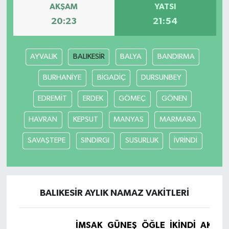
AKŞAM
YATSI
20:23
21:54
AYVALIK
BALIKESİR
BALYA
BANDIRMA
BURHANİYE
BİGADİÇ
DURSUNBEY
EDREMİT
ERDEK
GÖMEÇ
GÖNEN
HAVRAN
KEPSUT
MANYAS
MARMARA
SAVAŞTEPE
SINDIRGI
SUSURLUK
İVRİNDİ
BALIKESİR AYLIK NAMAZ VAKITLERI
İMSAK
GÜNEŞ
ÖĞLE
İKINDI
AKŞA