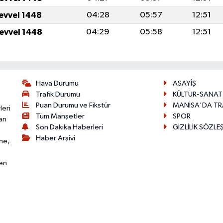
levvel 1448
04:28
05:57
12:51
levvel 1448
04:29
05:58
12:51
Hava Durumu
ASAYİŞ
Trafik Durumu
KÜLTÜR-SANAT
Puan Durumu ve Fikstür
MANİSA'DA TR
leri
Tüm Manşetler
SPOR
an
Son Dakika Haberleri
GİZLİLİK SÖZLE
Haber Arşivi
ne,
den