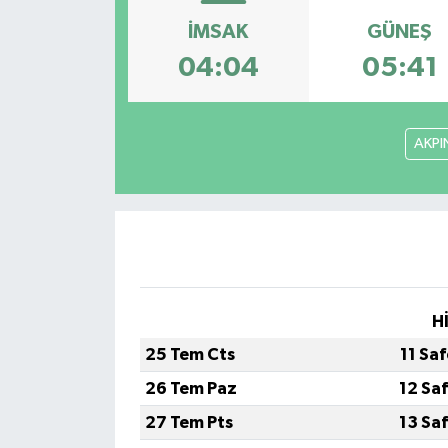
İMSAK
GÜNEŞ
GİZLİLİK SÖZLEŞMESİ
04:04
05:41
İLETİŞİM
AKPI
H
25 Tem Cts
11 Sa
26 Tem Paz
12 Sa
27 Tem Pts
13 Sa