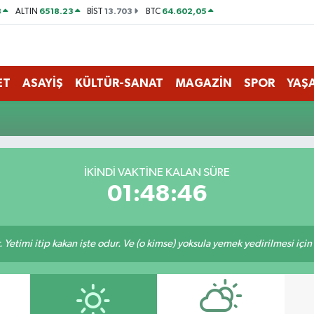
8
6518.23
13.703
64.602,05
ALTIN
BİST
BTC
ET
ASAYİŞ
KÜLTÜR-SANAT
MAGAZİN
SPOR
YAŞ
İKINDI VAKTINE KALAN SÜRE
01:48:46
 Yetimi itip kakan işte odur. Ve (o kimse) yoksula yemek yedirilmesi içi