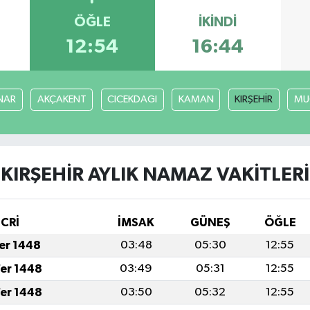
ÖĞLE
İKINDI
12:54
16:44
NAR
AKÇAKENT
CICEKDAGI
KAMAN
KIRŞEHİR
MU
KIRŞEHİR AYLIK NAMAZ VAKITLERI
İCRİ
İMSAK
GÜNEŞ
ÖĞLE
fer 1448
03:48
05:30
12:55
fer 1448
03:49
05:31
12:55
fer 1448
03:50
05:32
12:55