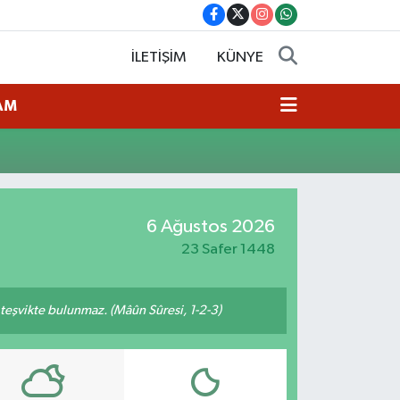
İLETİŞİM
KÜNYE
AM
6 Ağustos 2026
23 Safer 1448
n teşvikte bulunmaz. (Mâûn Sûresi, 1-2-3)