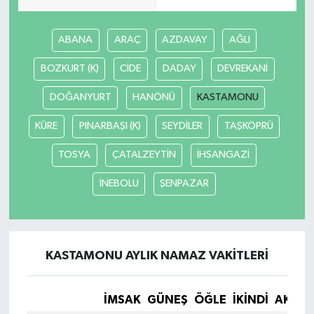
ABANA
ARAÇ
AZDAVAY
AĞLI
BOZKURT (K)
CİDE
DADAY
DEVREKANİ
DOĞANYURT
HANÖNÜ
KASTAMONU
KÜRE
PINARBAŞI (K)
SEYDİLER
TAŞKÖPRÜ
TOSYA
ÇATALZEYTİN
İHSANGAZİ
İNEBOLU
ŞENPAZAR
KASTAMONU AYLIK NAMAZ VAKITLERI
İMSAK
GÜNEŞ
ÖĞLE
İKINDI
AKŞA