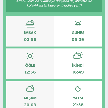
Allâhü Teâlâ da o kimseye dünyada da, âhirette de
kolaylık ihsân buyurur. (Hadis-i şerif)
GİZLİLİK SÖZLEŞMESİ
İLETİŞİM
İMSAK
GÜNEŞ
03:56
05:39
ÖĞLE
İKINDI
12:56
16:49
AKŞAM
YATSI
20:03
21:38