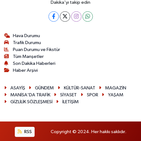
Dakika'yı takip edin
Hava Durumu
Trafik Durumu
Puan Durumu ve Fikstür
Tüm Manşetler
Son Dakika Haberleri
Haber Arşivi
ASAYİŞ
GÜNDEM
KÜLTÜR-SANAT
MAGAZİN
MANİSA'DA TRAFİK
SİYASET
SPOR
YAŞAM
GİZLİLİK SÖZLEŞMESİ
İLETİŞİM
RSS
Copyright © 2024. Her hakkı saklıdır.