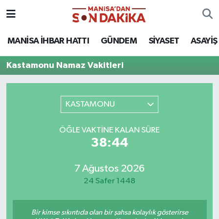
ASAYİŞ
Hava Durumu
MANİSA İHBAR HATTI
GÜNDEM
SİYASET
ASAYİŞ
GÜNDEM
Trafik Durumu
Kastamonu Namaz Vakitleri
KÜLTÜR-SANAT
Puan Durumu ve Fikstür
KASTAMONU
MAGAZİN
Tüm Manşetler
ÖĞLE VAKTINE KALAN SÜRE
MANİSA'DA TRAFİK
Son Dakika Haberleri
38:44
SİYASET
Haber Arşivi
7 Ağustos 2026
24 Safer 1448
SPOR
YAŞAM
Bir kimse sıkıntıda olan bir şahsa kolaylık gösterirse