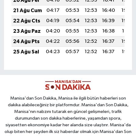
20 Ağu Per
04:16
05:52
12:53
16:41
19:45
21 Ağu Cum
04:17
05:53
12:53
16:40
19:44
22 Ağu Cts
04:19
05:54
12:53
16:39
19:42
23 Ağu Paz
04:20
05:55
12:53
16:38
19:41
24 Ağu Pts
04:22
05:56
12:52
16:37
19:39
25 Ağu Sal
04:23
05:57
12:52
16:37
19:38
Manisa'dan Son Dakika, Manisa ile ilgili bütün haberleri son
dakika alabileceğiniz bir platformdur. Manisa'dan Son Dakika,
Manisa'nın nabzını tutarak en güncel gelişmeleri, trafik
durumundan son dakika haberlerine, yaşamdan spora,
siyasetten ekonomiye kadar her alanda size ulaştırır. Manisa'da
olup biten her şeyden ilk siz haberdar olmak için Manisa'dan Son