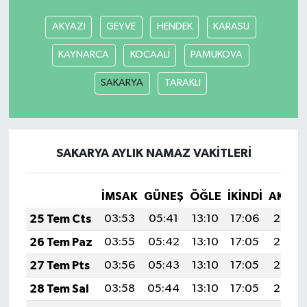
AKYAZI
GEYVE
HENDEK
KARASU
KAYNARCA
KOCAALİ
PAMUKOVA
SAKARYA
TARAKLI
SAKARYA AYLIK NAMAZ VAKITLERI
İMSAK
GÜNEŞ
ÖĞLE
İKINDI
AKŞA
25 Tem Cts
03:53
05:41
13:10
17:06
20:29
26 Tem Paz
03:55
05:42
13:10
17:05
20:28
27 Tem Pts
03:56
05:43
13:10
17:05
20:27
28 Tem Sal
03:58
05:44
13:10
17:05
20:26