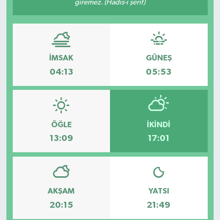
giremez. (Hadis-i şerif)
GİZLİLİK SÖZLEŞMESİ
İLETİŞİM
İMSAK
GÜNEŞ
04:13
05:53
ÖĞLE
İKINDI
13:09
17:01
AKŞAM
YATSI
20:15
21:49