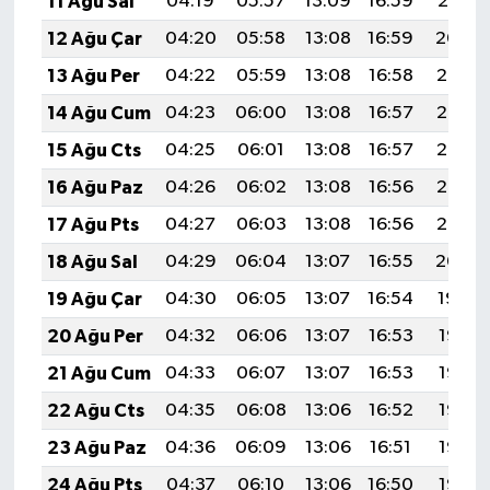
11 Ağu Sal
04:19
05:57
13:09
16:59
20:10
12 Ağu Çar
04:20
05:58
13:08
16:59
20:09
13 Ağu Per
04:22
05:59
13:08
16:58
20:07
14 Ağu Cum
04:23
06:00
13:08
16:57
20:06
15 Ağu Cts
04:25
06:01
13:08
16:57
20:05
16 Ağu Paz
04:26
06:02
13:08
16:56
20:03
17 Ağu Pts
04:27
06:03
13:08
16:56
20:02
18 Ağu Sal
04:29
06:04
13:07
16:55
20:00
19 Ağu Çar
04:30
06:05
13:07
16:54
19:59
20 Ağu Per
04:32
06:06
13:07
16:53
19:58
21 Ağu Cum
04:33
06:07
13:07
16:53
19:56
22 Ağu Cts
04:35
06:08
13:06
16:52
19:55
23 Ağu Paz
04:36
06:09
13:06
16:51
19:53
24 Ağu Pts
04:37
06:10
13:06
16:50
19:52