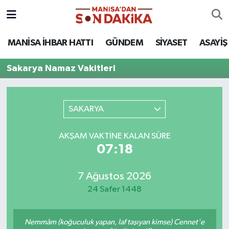
ASAYİŞ
Hava Durumu
MANİSA İHBAR HATTI
GÜNDEM
SİYASET
ASAYİŞ
GÜNDEM
Trafik Durumu
Sakarya Namaz Vakitleri
KÜLTÜR-SANAT
Puan Durumu ve Fikstür
SAKARYA
MAGAZİN
Tüm Manşetler
AKŞAM VAKTINE KALAN SÜRE
MANİSA'DA TRAFİK
Son Dakika Haberleri
07:18
SİYASET
Haber Arşivi
7 Ağustos 2026
24 Safer 1448
SPOR
YAŞAM
Nemmâm (koğuculuk yapan, laf taşıyan kimse) Cennet'e