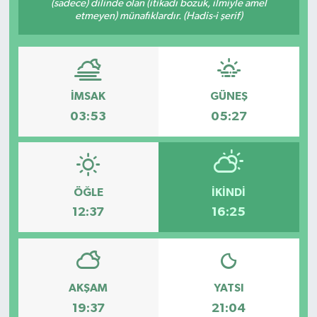
(sadece) dilinde olan (itikadı bozuk, ilmiyle amel
etmeyen) münafıklardır. (Hadis-i şerif)
GİZLİLİK SÖZLEŞMESİ
İLETİŞİM
İMSAK
GÜNEŞ
03:53
05:27
ÖĞLE
İKINDI
12:37
16:25
AKŞAM
YATSI
19:37
21:04