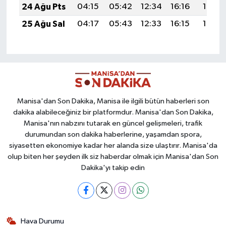
24 Ağu Pts
04:15
05:42
12:34
16:16
19:15
25 Ağu Sal
04:17
05:43
12:33
16:15
19:14
Manisa'dan Son Dakika, Manisa ile ilgili bütün haberleri son
dakika alabileceğiniz bir platformdur. Manisa'dan Son Dakika,
Manisa'nın nabzını tutarak en güncel gelişmeleri, trafik
durumundan son dakika haberlerine, yaşamdan spora,
siyasetten ekonomiye kadar her alanda size ulaştırır. Manisa'da
olup biten her şeyden ilk siz haberdar olmak için Manisa'dan Son
Dakika'yı takip edin
Hava Durumu