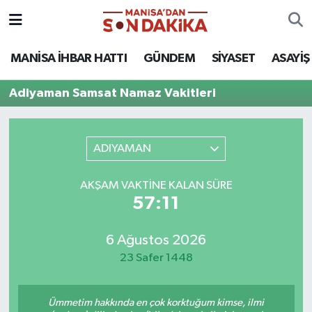
ASAYİŞ
Hava Durumu
MANİSA İHBAR HATTI
GÜNDEM
SİYASET
ASAYİŞ
GÜNDEM
Trafik Durumu
Adiyaman Samsat Namaz Vakitleri
KÜLTÜR-SANAT
Puan Durumu ve Fikstür
ADIYAMAN
MAGAZİN
Tüm Manşetler
AKŞAM VAKTINE KALAN SÜRE
MANİSA'DA TRAFİK
Son Dakika Haberleri
57:11
SİYASET
Haber Arşivi
6 Ağustos 2026
23 Safer 1448
SPOR
YAŞAM
Ümmetim hakkında en çok korktuğum kimse, ilmi