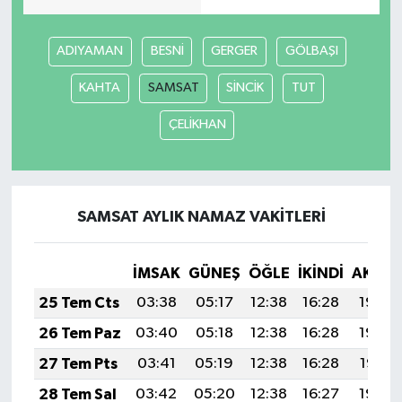
ADIYAMAN
BESNİ
GERGER
GÖLBAŞI
KAHTA
SAMSAT
SİNCİK
TUT
ÇELİKHAN
SAMSAT AYLIK NAMAZ VAKITLERI
İMSAK
GÜNEŞ
ÖĞLE
İKINDI
AKŞA
25 Tem Cts
03:38
05:17
12:38
16:28
19:48
26 Tem Paz
03:40
05:18
12:38
16:28
19:48
27 Tem Pts
03:41
05:19
12:38
16:28
19:47
28 Tem Sal
03:42
05:20
12:38
16:27
19:46