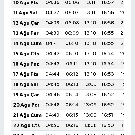
10 Ağu Pts
04:36
06:06
13:11
16:57
20:05
11 Ağu Sal
04:37
06:07
13:11
16:56
20:04
12 Ağu Çar
04:38
06:08
13:10
16:56
20:03
13 Ağu Per
04:39
06:09
13:10
16:55
20:02
14 Ağu Cum
04:41
06:10
13:10
16:55
20:01
15 Ağu Cts
04:42
06:10
13:10
16:54
20:00
16 Ağu Paz
04:43
06:11
13:10
16:54
19:58
17 Ağu Pts
04:44
06:12
13:10
16:53
19:57
18 Ağu Sal
04:45
06:13
13:09
16:53
19:56
19 Ağu Çar
04:46
06:14
13:09
16:52
19:55
20 Ağu Per
04:48
06:14
13:09
16:52
19:53
21 Ağu Cum
04:49
06:15
13:09
16:51
19:52
22 Ağu Cts
04:50
06:16
13:08
16:50
19:51