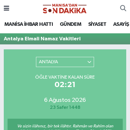
ASAYİŞ
Hava Durumu
MANİSA İHBAR HATTI
GÜNDEM
SİYASET
ASAYİŞ
GÜNDEM
Trafik Durumu
Antalya Elmali Namaz Vakitleri
KÜLTÜR-SANAT
Puan Durumu ve Fikstür
ANTALYA
MAGAZİN
Tüm Manşetler
ÖĞLE VAKTINE KALAN SÜRE
MANİSA'DA TRAFİK
Son Dakika Haberleri
02:21
SİYASET
Haber Arşivi
6 Ağustos 2026
23 Safer 1448
SPOR
YAŞAM
Ve sizin ilâhınız, bir tek ilâhtır. Rahmân ve Rahîm olan