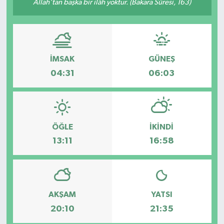
Allah'tan başka bir ilâh yoktur. (Bakara Sûresi, 163)
GİZLİLİK SÖZLEŞMESİ
İLETİŞİM
İMSAK
GÜNEŞ
04:31
06:03
ÖĞLE
İKINDI
13:11
16:58
AKŞAM
YATSI
20:10
21:35