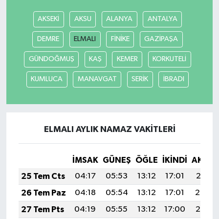
AKSEKİ
AKSU
ALANYA
ANTALYA
DEMRE
ELMALI
FİNİKE
GAZİPAŞA
GÜNDOĞMUŞ
KAŞ
KEMER
KORKUTELİ
KUMLUCA
MANAVGAT
SERİK
İBRADI
ELMALI AYLIK NAMAZ VAKITLERI
İMSAK
GÜNEŞ
ÖĞLE
İKINDI
AKŞA
25 Tem Cts
04:17
05:53
13:12
17:01
20:21
26 Tem Paz
04:18
05:54
13:12
17:01
20:20
27 Tem Pts
04:19
05:55
13:12
17:00
20:19