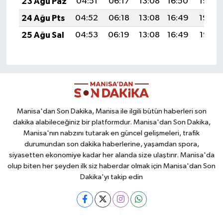
23 Ağu Paz
04:51
06:17
13:08
16:50
19:49
24 Ağu Pts
04:52
06:18
13:08
16:49
19:48
25 Ağu Sal
04:53
06:19
13:08
16:49
19:47
Manisa'dan Son Dakika, Manisa ile ilgili bütün haberleri son
dakika alabileceğiniz bir platformdur. Manisa'dan Son Dakika,
Manisa'nın nabzını tutarak en güncel gelişmeleri, trafik
durumundan son dakika haberlerine, yaşamdan spora,
siyasetten ekonomiye kadar her alanda size ulaştırır. Manisa'da
olup biten her şeyden ilk siz haberdar olmak için Manisa'dan Son
Dakika'yı takip edin