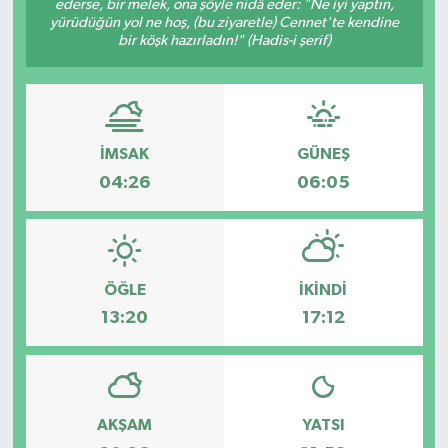
ederse, bir melek, ona şöyle nidâ eder: "Ne iyi yaptın,
yürüdüğün yol ne hoş, (bu ziyaretle) Cennet'te kendine
GİZLİLİK SÖZLEŞMESİ
bir köşk hazırladın!" (Hadis-i şerif)
İLETİŞİM
İMSAK
GÜNEŞ
04:26
06:05
ÖĞLE
İKINDI
13:20
17:12
AKŞAM
YATSI