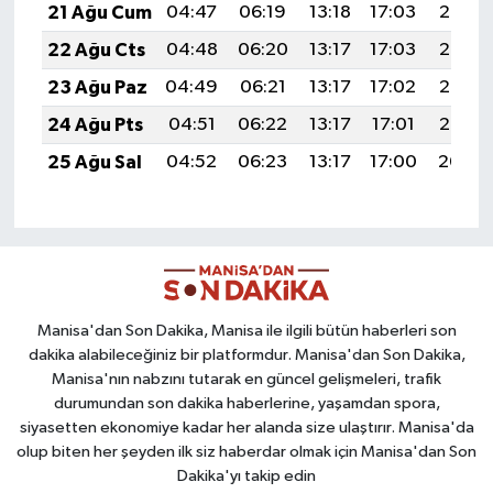
21 Ağu Cum
04:47
06:19
13:18
17:03
20:06
22 Ağu Cts
04:48
06:20
13:17
17:03
20:05
23 Ağu Paz
04:49
06:21
13:17
17:02
20:03
24 Ağu Pts
04:51
06:22
13:17
17:01
20:02
25 Ağu Sal
04:52
06:23
13:17
17:00
20:00
Manisa'dan Son Dakika, Manisa ile ilgili bütün haberleri son
dakika alabileceğiniz bir platformdur. Manisa'dan Son Dakika,
Manisa'nın nabzını tutarak en güncel gelişmeleri, trafik
durumundan son dakika haberlerine, yaşamdan spora,
siyasetten ekonomiye kadar her alanda size ulaştırır. Manisa'da
olup biten her şeyden ilk siz haberdar olmak için Manisa'dan Son
Dakika'yı takip edin