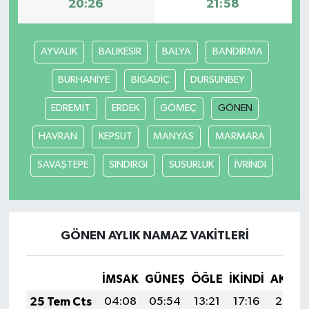
20:26
21:58
AYVALIK
BALIKESİR
BALYA
BANDIRMA
BURHANİYE
BİGADİÇ
DURSUNBEY
EDREMİT
ERDEK
GÖMEÇ
GÖNEN
HAVRAN
KEPSUT
MANYAS
MARMARA
SAVAŞTEPE
SINDIRGI
SUSURLUK
İVRİNDİ
GÖNEN AYLIK NAMAZ VAKITLERI
İMSAK
GÜNEŞ
ÖĞLE
İKINDI
AKŞA
25 Tem Cts
04:08
05:54
13:21
17:16
20:38