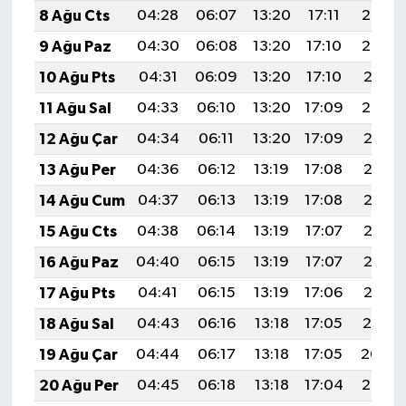
8 Ağu Cts
04:28
06:07
13:20
17:11
20:23
9 Ağu Paz
04:30
06:08
13:20
17:10
20:22
10 Ağu Pts
04:31
06:09
13:20
17:10
20:21
11 Ağu Sal
04:33
06:10
13:20
17:09
20:20
12 Ağu Çar
04:34
06:11
13:20
17:09
20:18
13 Ağu Per
04:36
06:12
13:19
17:08
20:17
14 Ağu Cum
04:37
06:13
13:19
17:08
20:16
15 Ağu Cts
04:38
06:14
13:19
17:07
20:15
16 Ağu Paz
04:40
06:15
13:19
17:07
20:13
17 Ağu Pts
04:41
06:15
13:19
17:06
20:12
18 Ağu Sal
04:43
06:16
13:18
17:05
20:10
19 Ağu Çar
04:44
06:17
13:18
17:05
20:09
20 Ağu Per
04:45
06:18
13:18
17:04
20:08