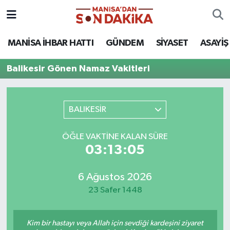
ASAYİŞ
Hava Durumu
MANİSA İHBAR HATTI
GÜNDEM
SİYASET
ASAYİŞ
GÜNDEM
Trafik Durumu
Balikesir Gönen Namaz Vakitleri
KÜLTÜR-SANAT
Puan Durumu ve Fikstür
BALIKESİR
MAGAZİN
Tüm Manşetler
ÖĞLE VAKTINE KALAN SÜRE
MANİSA'DA TRAFİK
Son Dakika Haberleri
03:13:05
SİYASET
Haber Arşivi
6 Ağustos 2026
23 Safer 1448
SPOR
YAŞAM
Kim bir hastayı veya Allah için sevdiği kardeşini ziyaret