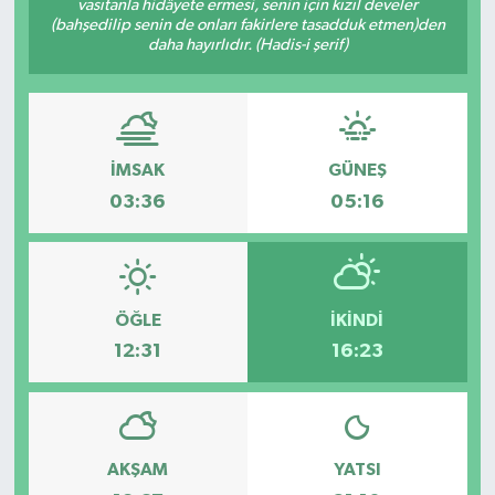
vasıtanla hidâyete ermesi, senin için kızıl develer
(bahşedilip senin de onları fakirlere tasadduk etmen)den
GİZLİLİK SÖZLEŞMESİ
daha hayırlıdır. (Hadis-i şerif)
İLETİŞİM
İMSAK
GÜNEŞ
03:36
05:16
ÖĞLE
İKINDI
12:31
16:23
AKŞAM
YATSI