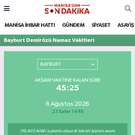
ASAYİŞ
Hava Durumu
MANİSA İHBAR HATTI
GÜNDEM
SİYASET
ASAYİŞ
GÜNDEM
Trafik Durumu
Bayburt Demirözü Namaz Vakitleri
KÜLTÜR-SANAT
Puan Durumu ve Fikstür
BAYBURT
MAGAZİN
Tüm Manşetler
AKŞAM VAKTINE KALAN SÜRE
MANİSA'DA TRAFİK
Son Dakika Haberleri
45:25
SİYASET
Haber Arşivi
6 Ağustos 2026
23 Safer 1448
SPOR
YAŞAM
(Yâ Ali!) Allâh'a yemin olsun ki tek bir kişinin senin