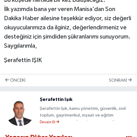
Bu köşede haftada bir kez buluşacağız.
İlk yazımda bana yer veren Manisa'dan Son
Dakika Haber ailesine teşekkür ediyor, siz değerli
okuyucularımıza da ilginiz, değerlendirmeniz ve
desteğiniz için şimdiden şükranlarımı sunuyorum.
Saygılarımla,
Şerafettin IŞIK
ÖNCEKI
SONRAKI
Şerafettin Işık
Şerafettin Işık, kamu yönetimi, güvenlik, sivil
toplum, gayrimenkul, inşaat ve eğitim
alanlarında uzun yıllara dayanan tecrübeye
Devam Et
sahip bir girişimci, yönetici ve sivil toplum
gönüllüsüdür. 1970 yılında Erzurum’da