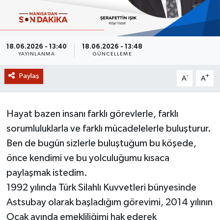
GİZLİLİK SÖZLEŞMESİ
İLETİŞİM
18.06.2026 - 13:40
18.06.2026 - 13:48
YAYINLANMA
GÜNCELLEME
Paylaş
-
+
A
A
Hayat bazen insanı farklı görevlerle, farklı
sorumluluklarla ve farklı mücadelelerle buluşturur.
Ben de bugün sizlerle buluştuğum bu köşede,
önce kendimi ve bu yolculuğumu kısaca
paylaşmak istedim.
1992 yılında Türk Silahlı Kuvvetleri bünyesinde
Astsubay olarak başladığım görevimi, 2014 yılının
Ocak ayında emekliliğimi hak ederek