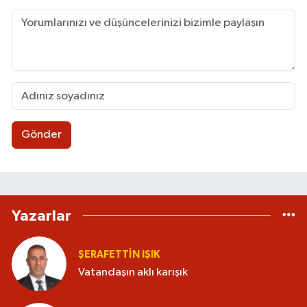
mesleki gelişimine katkı sağlayan eğitim
programları geliştirmiştir. Bugün Türkiye
genelinde franchise modeliyle büyümeyi
hedefleyen SELFA markasının kurucusu olarak
çalışmalarını sürdürmektedir.
Gönder
Yazarlar
ŞERAFETTIN IŞIK
Vatandaşın aklı karışık