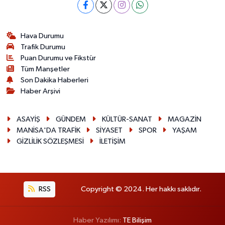
Hava Durumu
Trafik Durumu
Puan Durumu ve Fikstür
Tüm Manşetler
Son Dakika Haberleri
Haber Arşivi
ASAYİŞ
GÜNDEM
KÜLTÜR-SANAT
MAGAZİN
MANİSA'DA TRAFİK
SİYASET
SPOR
YAŞAM
GİZLİLİK SÖZLEŞMESİ
İLETİŞİM
RSS
Copyright © 2024. Her hakkı saklıdır.
Haber Yazılımı:
TE Bilişim