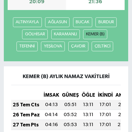
20:09
21:36
ALTINYAYLA
AĞLASUN
BUCAK
BURDUR
GÖLHİSAR
KARAMANLI
KEMER (B)
TEFENNİ
YEŞİLOVA
ÇAVDIR
ÇELTİKCİ
KEMER (B) AYLIK NAMAZ VAKITLERI
İMSAK
GÜNEŞ
ÖĞLE
İKINDI
AKŞA
25 Tem Cts
04:13
05:51
13:11
17:01
20:21
26 Tem Paz
04:14
05:52
13:11
17:01
20:21
27 Tem Pts
04:16
05:53
13:11
17:01
20:20