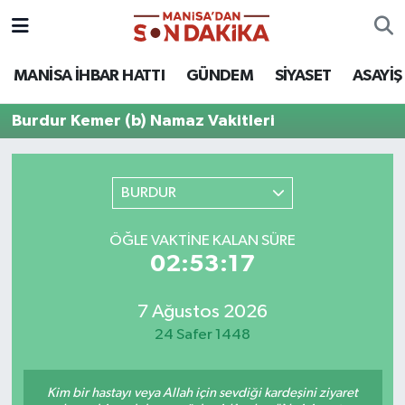
ASAYİŞ
Hava Durumu
MANİSA İHBAR HATTI
GÜNDEM
SİYASET
ASAYİŞ
GÜNDEM
Trafik Durumu
Burdur Kemer (b) Namaz Vakitleri
KÜLTÜR-SANAT
Puan Durumu ve Fikstür
BURDUR
MAGAZİN
Tüm Manşetler
ÖĞLE VAKTINE KALAN SÜRE
MANİSA'DA TRAFİK
Son Dakika Haberleri
02:53:17
SİYASET
Haber Arşivi
7 Ağustos 2026
24 Safer 1448
SPOR
YAŞAM
Kim bir hastayı veya Allah için sevdiği kardeşini ziyaret