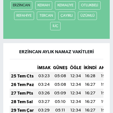
ERZİNCAN
KEMAH
KEMALİYE
OTLUKBELİ
REFAHİYE
TERCAN
ÇAYIRLI
ÜZÜMLÜ
İLİÇ
ERZİNCAN AYLIK NAMAZ VAKITLERI
İMSAK
GÜNEŞ
ÖĞLE
İKINDI
AKŞA
25 Tem Cts
03:23
05:08
12:34
16:28
19:50
26 Tem Paz
03:24
05:08
12:34
16:27
19:49
27 Tem Pts
03:26
05:09
12:34
16:27
19:48
28 Tem Sal
03:27
05:10
12:34
16:27
19:47
29 Tem Çar
03:29
05:11
12:34
16:27
19:46