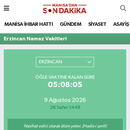
ASAYİŞ
Hava Durumu
MANİSA İHBAR HATTI
GÜNDEM
SİYASET
ASAYİŞ
GÜNDEM
Trafik Durumu
Erzincan Namaz Vakitleri
KÜLTÜR-SANAT
Puan Durumu ve Fikstür
ERZİNCAN
MAGAZİN
Tüm Manşetler
ÖĞLE VAKTINE KALAN SÜRE
MANİSA'DA TRAFİK
Son Dakika Haberleri
05:08:05
SİYASET
Haber Arşivi
9 Ağustos 2026
26 Safer 1448
SPOR
YAŞAM
Nasihat edici olarak ölüm yeter. (Hadis-i şerif)