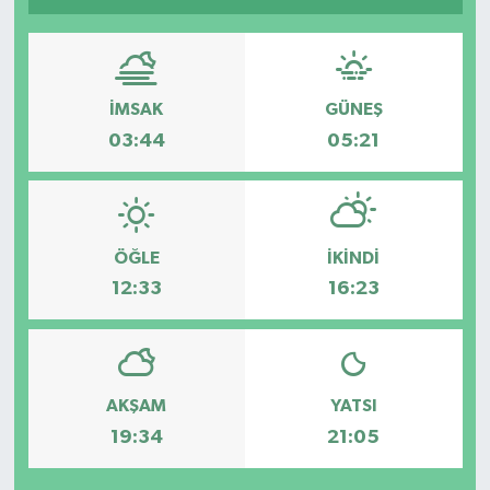
GİZLİLİK SÖZLEŞMESİ
İLETİŞİM
İMSAK
GÜNEŞ
03:44
05:21
ÖĞLE
İKINDI
12:33
16:23
AKŞAM
YATSI
19:34
21:05