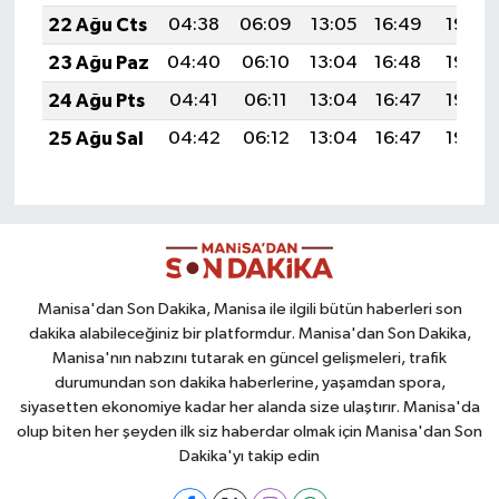
22 Ağu Cts
04:38
06:09
13:05
16:49
19:50
23 Ağu Paz
04:40
06:10
13:04
16:48
19:49
24 Ağu Pts
04:41
06:11
13:04
16:47
19:48
25 Ağu Sal
04:42
06:12
13:04
16:47
19:46
Manisa'dan Son Dakika, Manisa ile ilgili bütün haberleri son
dakika alabileceğiniz bir platformdur. Manisa'dan Son Dakika,
Manisa'nın nabzını tutarak en güncel gelişmeleri, trafik
durumundan son dakika haberlerine, yaşamdan spora,
siyasetten ekonomiye kadar her alanda size ulaştırır. Manisa'da
olup biten her şeyden ilk siz haberdar olmak için Manisa'dan Son
Dakika'yı takip edin