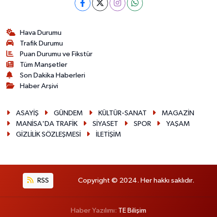
Hava Durumu
Trafik Durumu
Puan Durumu ve Fikstür
Tüm Manşetler
Son Dakika Haberleri
Haber Arşivi
ASAYİŞ
GÜNDEM
KÜLTÜR-SANAT
MAGAZİN
MANİSA'DA TRAFİK
SİYASET
SPOR
YAŞAM
GİZLİLİK SÖZLEŞMESİ
İLETİŞİM
RSS
Copyright © 2024. Her hakkı saklıdır.
Haber Yazılımı:
TE Bilişim