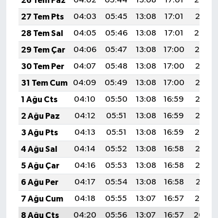
26 Tem Paz
04:02
05:44
13:08
17:01
20:22
27 Tem Pts
04:03
05:45
13:08
17:01
20:21
28 Tem Sal
04:05
05:46
13:08
17:01
20:20
29 Tem Çar
04:06
05:47
13:08
17:00
20:19
30 Tem Per
04:07
05:48
13:08
17:00
20:18
31 Tem Cum
04:09
05:49
13:08
17:00
20:17
1 Ağu Cts
04:10
05:50
13:08
16:59
20:16
2 Ağu Paz
04:12
05:51
13:08
16:59
20:15
3 Ağu Pts
04:13
05:51
13:08
16:59
20:14
4 Ağu Sal
04:14
05:52
13:08
16:58
20:13
5 Ağu Çar
04:16
05:53
13:08
16:58
20:12
6 Ağu Per
04:17
05:54
13:08
16:58
20:11
7 Ağu Cum
04:18
05:55
13:07
16:57
20:10
8 Ağu Cts
04:20
05:56
13:07
16:57
20:09