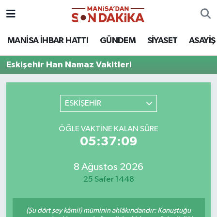
ASAYİŞ
Hava Durumu
MANİSA İHBAR HATTI
GÜNDEM
SİYASET
ASAYİŞ
GÜNDEM
Trafik Durumu
Eskişehir Han Namaz Vakitleri
KÜLTÜR-SANAT
Puan Durumu ve Fikstür
ESKİŞEHİR
MAGAZİN
Tüm Manşetler
ÖĞLE VAKTINE KALAN SÜRE
MANİSA'DA TRAFİK
Son Dakika Haberleri
05:37:09
SİYASET
Haber Arşivi
8 Ağustos 2026
25 Safer 1448
SPOR
YAŞAM
(Şu dört şey kâmil) müminin ahlâkındandır: Konuştuğu