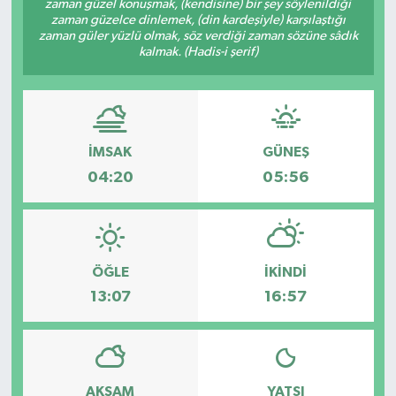
zaman güzel konuşmak, (kendisine) bir şey söylenildiği
zaman güzelce dinlemek, (din kardeşiyle) karşılaştığı
GİZLİLİK SÖZLEŞMESİ
zaman güler yüzlü olmak, söz verdiği zaman sözüne sâdık
kalmak. (Hadis-i şerif)
İLETİŞİM
İMSAK
GÜNEŞ
04:20
05:56
ÖĞLE
İKINDI
13:07
16:57
AKŞAM
YATSI