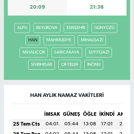
20:09
21:38
ALPU
BEYLİKOVA
ESKİŞEHİR
GÜNYÜZÜ
HAN
MAHMUDİYE
MİHALGAZİ
MİHALIÇÇIK
SARICAKAYA
SEYİTGAZİ
SİVRİHİSAR
ÇİFTELER
İNÖNÜ
HAN AYLIK NAMAZ VAKITLERI
İMSAK
GÜNEŞ
ÖĞLE
İKINDI
AKŞA
25 Tem Cts
04:01
05:44
13:08
17:01
20:23