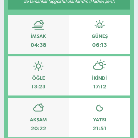
de tamahkâr (açgözlü) olanlarıdır. (Hadis-i şerif)
GİZLİLİK SÖZLEŞMESİ
İLETİŞİM
İMSAK
GÜNEŞ
04:38
06:13
ÖĞLE
İKINDI
13:23
17:12
AKŞAM
YATSI
20:22
21:51