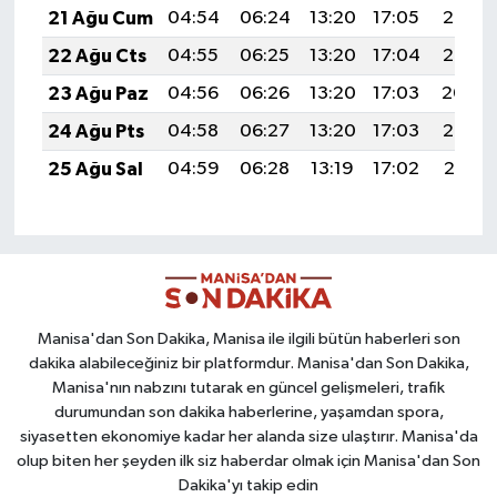
21 Ağu Cum
04:54
06:24
13:20
17:05
20:07
22 Ağu Cts
04:55
06:25
13:20
17:04
20:05
23 Ağu Paz
04:56
06:26
13:20
17:03
20:04
24 Ağu Pts
04:58
06:27
13:20
17:03
20:03
25 Ağu Sal
04:59
06:28
13:19
17:02
20:01
Manisa'dan Son Dakika, Manisa ile ilgili bütün haberleri son
dakika alabileceğiniz bir platformdur. Manisa'dan Son Dakika,
Manisa'nın nabzını tutarak en güncel gelişmeleri, trafik
durumundan son dakika haberlerine, yaşamdan spora,
siyasetten ekonomiye kadar her alanda size ulaştırır. Manisa'da
olup biten her şeyden ilk siz haberdar olmak için Manisa'dan Son
Dakika'yı takip edin