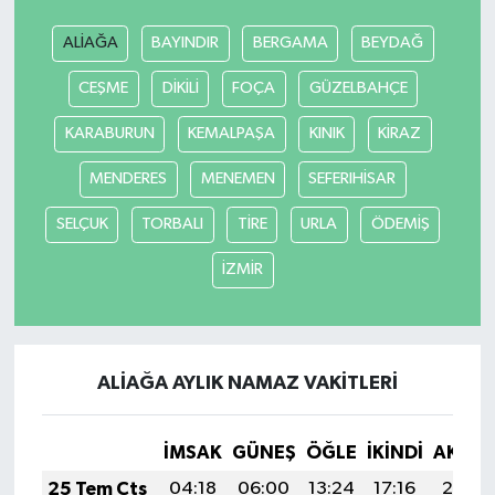
ALİAĞA
BAYINDIR
BERGAMA
BEYDAĞ
CEŞME
DİKİLİ
FOÇA
GÜZELBAHÇE
KARABURUN
KEMALPAŞA
KINIK
KİRAZ
MENDERES
MENEMEN
SEFERIHİSAR
SELÇUK
TORBALI
TİRE
URLA
ÖDEMİŞ
İZMİR
ALİAĞA AYLIK NAMAZ VAKITLERI
İMSAK
GÜNEŞ
ÖĞLE
İKINDI
AKŞA
25 Tem Cts
04:18
06:00
13:24
17:16
20:37