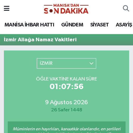
ASAYİŞ
Hava Durumu
MANİSA İHBAR HATTI
GÜNDEM
SİYASET
ASAYİŞ
GÜNDEM
Trafik Durumu
İzmir Aliağa Namaz Vakitleri
KÜLTÜR-SANAT
Puan Durumu ve Fikstür
İZMİR
MAGAZİN
Tüm Manşetler
ÖĞLE VAKTINE KALAN SÜRE
MANİSA'DA TRAFİK
Son Dakika Haberleri
01:07:56
SİYASET
Haber Arşivi
9 Ağustos 2026
26 Safer 1448
SPOR
YAŞAM
Müminlerin en hayırlıları, kanaatkâr olanlarıdır, en şerlileri