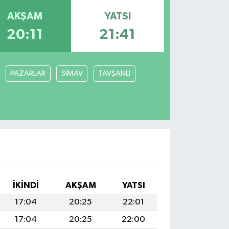
AKŞAM
YATSI
20:11
21:41
PAZARLAR
SİMAV
TAVŞANLI
I
İKINDI
AKŞAM
YATSI
17:04
20:25
22:01
17:04
20:25
22:00