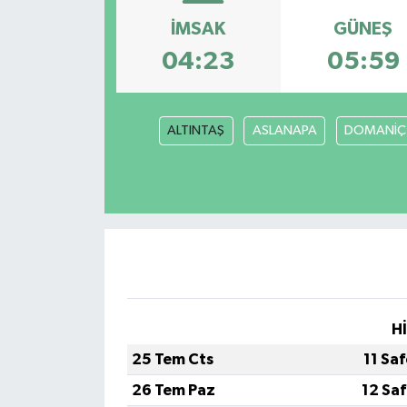
İMSAK
GÜNEŞ
GİZLİLİK SÖZLEŞMESİ
04:23
05:59
İLETİŞİM
ALTINTAŞ
ASLANAPA
DOMANİÇ
H
25 Tem Cts
11 Sa
26 Tem Paz
12 Sa