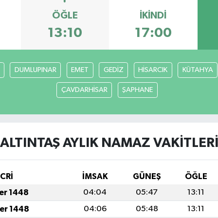
ÖĞLE
İKINDI
13:10
17:00
DUMLUPINAR
EMET
GEDİZ
HİSARCIK
KÜTAHYA
ÇAVDARHİSAR
ŞAPHANE
ALTINTAŞ AYLIK NAMAZ VAKITLER
İCRİ
İMSAK
GÜNEŞ
ÖĞLE
fer 1448
04:04
05:47
13:11
fer 1448
04:06
05:48
13:11