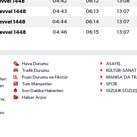
evvel 1448
04:42
06:12
13:08
levvel 1448
04:43
06:13
13:07
levvel 1448
04:44
06:14
13:07
levvel 1448
04:46
06:15
13:07
Hava Durumu
ASAYİŞ
Trafik Durumu
KÜLTÜR-SANAT
Puan Durumu ve Fikstür
MANİSA'DA TR
leri
Tüm Manşetler
SPOR
an
Son Dakika Haberleri
GİZLİLİK SÖZLE
Haber Arşivi
ne,
den