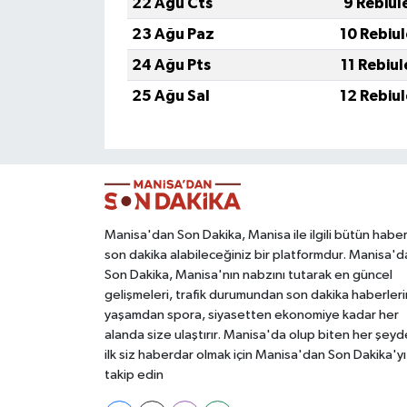
22 Ağu Cts
9 Rebiul
23 Ağu Paz
10 Rebiu
24 Ağu Pts
11 Rebiu
25 Ağu Sal
12 Rebiu
Manisa'dan Son Dakika, Manisa ile ilgili bütün haber
son dakika alabileceğiniz bir platformdur. Manisa'd
Son Dakika, Manisa'nın nabzını tutarak en güncel
gelişmeleri, trafik durumundan son dakika haberleri
yaşamdan spora, siyasetten ekonomiye kadar her
alanda size ulaştırır. Manisa'da olup biten her şey
ilk siz haberdar olmak için Manisa'dan Son Dakika'yı
takip edin