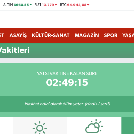
6660.55
13.779
64.944,08
ALTIN
BİST
BTC
ET
ASAYİŞ
KÜLTÜR-SANAT
MAGAZİN
SPOR
YAŞ
akitleri
YATSI VAKTINE KALAN SÜRE
02:49:15
Nasihat edici olarak ölüm yeter. (Hadis-i şerif)