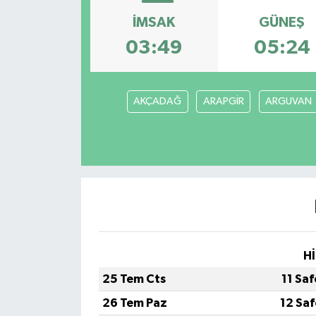
İMSAK
GÜNEŞ
GİZLİLİK SÖZLEŞMESİ
03:49
05:24
İLETİŞİM
AKÇADAĞ
ARAPGİR
ARGUVAN
Hİ
25 Tem Cts
11 Sa
26 Tem Paz
12 Sa