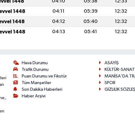
evvel 1448
04:10
05:38
12:33
levvel 1448
04:11
05:39
12:32
levvel 1448
04:12
05:40
12:32
levvel 1448
04:13
05:41
12:32
Hava Durumu
ASAYİŞ
Trafik Durumu
KÜLTÜR-SANAT
Puan Durumu ve Fikstür
MANİSA'DA TR
leri
Tüm Manşetler
SPOR
an
Son Dakika Haberleri
GİZLİLİK SÖZLE
Haber Arşivi
ne,
den