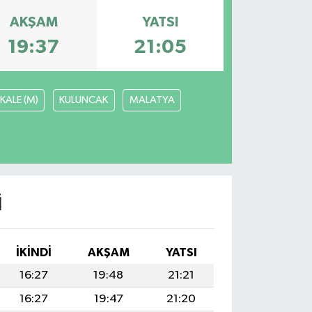
AKŞAM
YATSI
19:37
21:05
KALE (M)
KULUNCAK
MALATYA
I
İKINDI
AKŞAM
YATSI
16:27
19:48
21:21
16:27
19:47
21:20