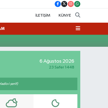
İLETİŞİM
KÜNYE
AM
6 Ağustos 2026
23 Safer 1448
adis-i şerif)