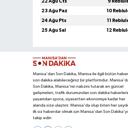
22 Ağu Cts
9 Rebiul
23 Ağu Paz
10 Rebiu
24 Ağu Pts
11 Rebiu
25 Ağu Sal
12 Rebiu
Manisa'dan Son Dakika, Manisa ile ilgili bütün haber
son dakika alabileceğiniz bir platformdur. Manisa'd
Son Dakika, Manisa'nın nabzını tutarak en güncel
gelişmeleri, trafik durumundan son dakika haberleri
yaşamdan spora, siyasetten ekonomiye kadar her
alanda size ulaştırır. Manisa'da olup biten her şey
ilk siz haberdar olmak için Manisa'dan Son Dakika'yı
takip edin