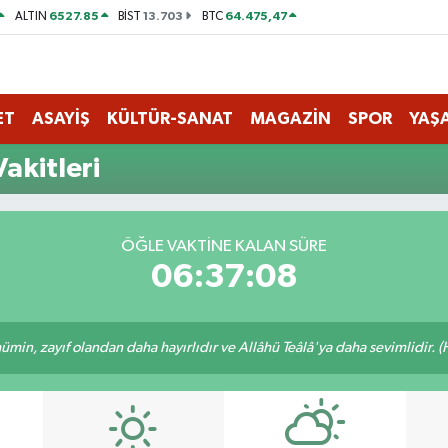
6527.85
13.703
64.475,47
ALTIN
BİST
BTC
ET
ASAYİŞ
KÜLTÜR-SANAT
MAGAZİN
SPOR
YAŞ
akitleri
ÖĞLE VAKTINE KALAN SÜRE
06:37:08
min, zayıf olandan daha hayırlıdır ve Allâhü Teâlâ'ya daha sevimlidir. (H