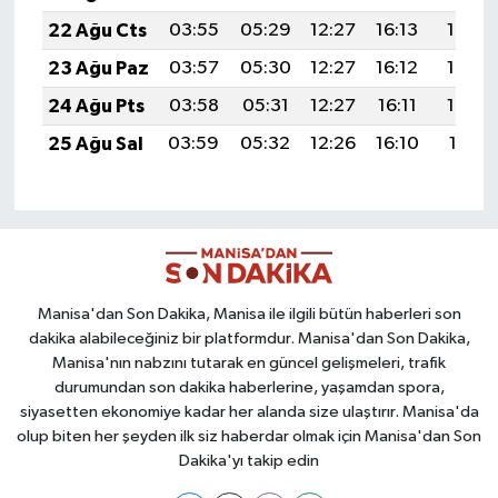
22 Ağu Cts
03:55
05:29
12:27
16:13
19:15
23 Ağu Paz
03:57
05:30
12:27
16:12
19:14
24 Ağu Pts
03:58
05:31
12:27
16:11
19:12
25 Ağu Sal
03:59
05:32
12:26
16:10
19:11
Manisa'dan Son Dakika, Manisa ile ilgili bütün haberleri son
dakika alabileceğiniz bir platformdur. Manisa'dan Son Dakika,
Manisa'nın nabzını tutarak en güncel gelişmeleri, trafik
durumundan son dakika haberlerine, yaşamdan spora,
siyasetten ekonomiye kadar her alanda size ulaştırır. Manisa'da
olup biten her şeyden ilk siz haberdar olmak için Manisa'dan Son
Dakika'yı takip edin