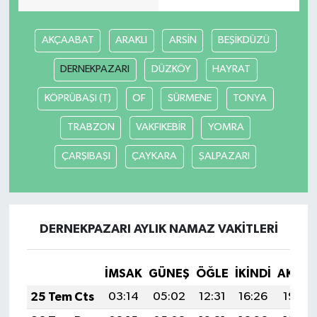
AKÇAABAT
ARAKLI
ARSİN
BEŞİKDÜZÜ
DERNEKPAZARI
DÜZKÖY
HAYRAT
KÖPRÜBAŞI (T)
OF
SÜRMENE
TONYA
TRABZON
VAKFIKEBİR
YOMRA
ÇARŞIBAŞI
ÇAYKARA
ŞALPAZARI
DERNEKPAZARI AYLIK NAMAZ VAKITLERI
İMSAK
GÜNEŞ
ÖĞLE
İKINDI
AKŞA
25 Tem Cts
03:14
05:02
12:31
16:26
19:49