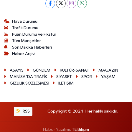
Hava Durumu
Trafik Durumu
Puan Durumu ve Fikstür
Tüm Manşetler
Son Dakika Haberleri
Haber Arşivi
ASAYİŞ
GÜNDEM
KÜLTÜR-SANAT
MAGAZİN
MANİSA'DA TRAFİK
SİYASET
SPOR
YAŞAM
GİZLİLİK SÖZLEŞMESİ
İLETİŞİM
RSS
Copyright © 2024. Her hakkı saklıdır.
Haber Yazılımı:
TE Bilişim