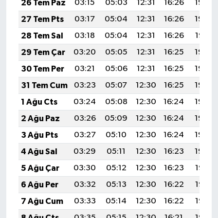
26 Tem Paz
03:15
05:03
12:31
16:26
19:49
27 Tem Pts
03:17
05:04
12:31
16:26
19:48
28 Tem Sal
03:18
05:04
12:31
16:26
19:47
29 Tem Çar
03:20
05:05
12:31
16:25
19:46
30 Tem Per
03:21
05:06
12:31
16:25
19:45
31 Tem Cum
03:23
05:07
12:30
16:25
19:44
1 Ağu Cts
03:24
05:08
12:30
16:24
19:43
2 Ağu Paz
03:26
05:09
12:30
16:24
19:42
3 Ağu Pts
03:27
05:10
12:30
16:24
19:40
4 Ağu Sal
03:29
05:11
12:30
16:23
19:39
5 Ağu Çar
03:30
05:12
12:30
16:23
19:38
6 Ağu Per
03:32
05:13
12:30
16:22
19:37
7 Ağu Cum
03:33
05:14
12:30
16:22
19:36
8 Ağu Cts
03:35
05:15
12:30
16:21
19:35