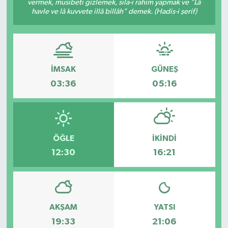
vermek, musibeti gizlemek, sıla-i rahim yapmak ve "Lâ
havle ve lâ kuvvete illâ billâh" demek. (Hadis-i şerif)
GİZLİLİK SÖZLEŞMESİ
İLETİŞİM
İMSAK
GÜNEŞ
03:36
05:16
ÖĞLE
İKINDI
12:30
16:21
AKŞAM
YATSI
19:33
21:06