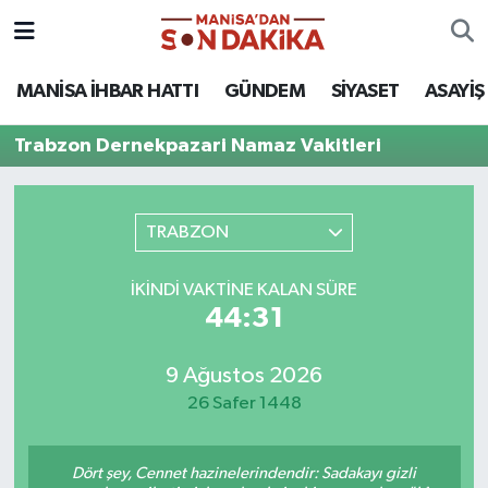
ASAYİŞ
Hava Durumu
MANİSA İHBAR HATTI
GÜNDEM
SİYASET
ASAYİŞ
GÜNDEM
Trafik Durumu
Trabzon Dernekpazari Namaz Vakitleri
KÜLTÜR-SANAT
Puan Durumu ve Fikstür
TRABZON
MAGAZİN
Tüm Manşetler
İKINDI VAKTINE KALAN SÜRE
MANİSA'DA TRAFİK
Son Dakika Haberleri
44:31
SİYASET
Haber Arşivi
9 Ağustos 2026
26 Safer 1448
SPOR
YAŞAM
Dört şey, Cennet hazinelerindendir: Sadakayı gizli