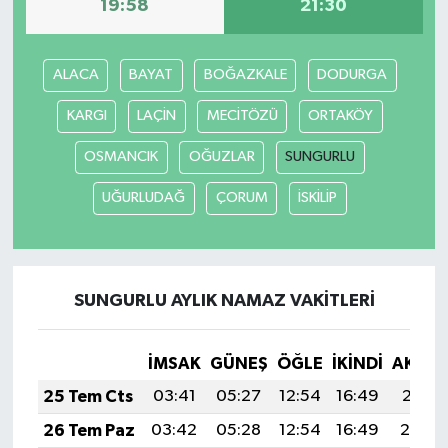
19:58
21:30
ALACA
BAYAT
BOĞAZKALE
DODURGA
KARGI
LAÇİN
MECİTÖZÜ
ORTAKÖY
OSMANCIK
OĞUZLAR
SUNGURLU
UĞURLUDAĞ
ÇORUM
İSKİLİP
SUNGURLU AYLIK NAMAZ VAKITLERI
İMSAK
GÜNEŞ
ÖĞLE
İKINDI
AKŞA
25 Tem Cts
03:41
05:27
12:54
16:49
20:11
26 Tem Paz
03:42
05:28
12:54
16:49
20:10