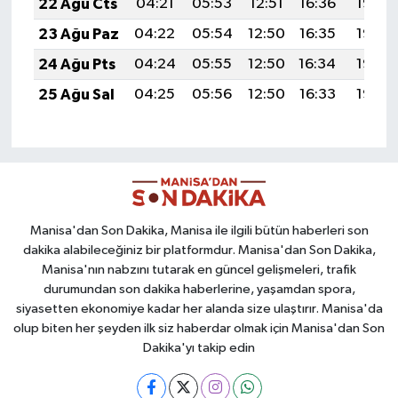
22 Ağu Cts
04:21
05:53
12:51
16:36
19:38
23 Ağu Paz
04:22
05:54
12:50
16:35
19:36
24 Ağu Pts
04:24
05:55
12:50
16:34
19:35
25 Ağu Sal
04:25
05:56
12:50
16:33
19:33
Manisa'dan Son Dakika, Manisa ile ilgili bütün haberleri son
dakika alabileceğiniz bir platformdur. Manisa'dan Son Dakika,
Manisa'nın nabzını tutarak en güncel gelişmeleri, trafik
durumundan son dakika haberlerine, yaşamdan spora,
siyasetten ekonomiye kadar her alanda size ulaştırır. Manisa'da
olup biten her şeyden ilk siz haberdar olmak için Manisa'dan Son
Dakika'yı takip edin