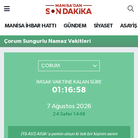
ASAYİŞ
Hava Durumu
MANİSA İHBAR HATTI
GÜNDEM
SİYASET
ASAYİŞ
GÜNDEM
Trafik Durumu
Çorum Sungurlu Namaz Vakitleri
KÜLTÜR-SANAT
Puan Durumu ve Fikstür
ÇORUM
MAGAZİN
Tüm Manşetler
İMSAK VAKTINE KALAN SÜRE
MANİSA'DA TRAFİK
Son Dakika Haberleri
01:16:58
SİYASET
Haber Arşivi
7 Ağustos 2026
24 Safer 1448
SPOR
YAŞAM
(Yâ Ali!) Allâh'a yemin olsun ki tek bir kişinin senin