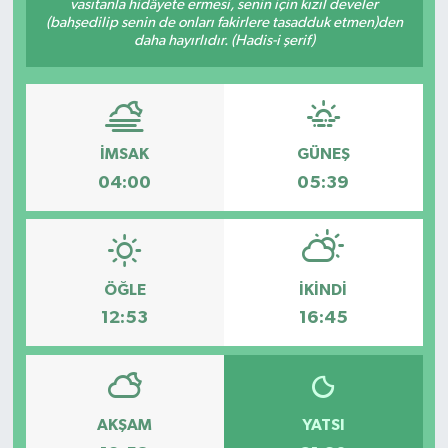
vasıtanla hidâyete ermesi, senin için kızıl develer
(bahşedilip senin de onları fakirlere tasadduk etmen)den
GİZLİLİK SÖZLEŞMESİ
daha hayırlıdır. (Hadis-i şerif)
İLETİŞİM
İMSAK
GÜNEŞ
04:00
05:39
ÖĞLE
İKINDI
12:53
16:45
AKŞAM
YATSI