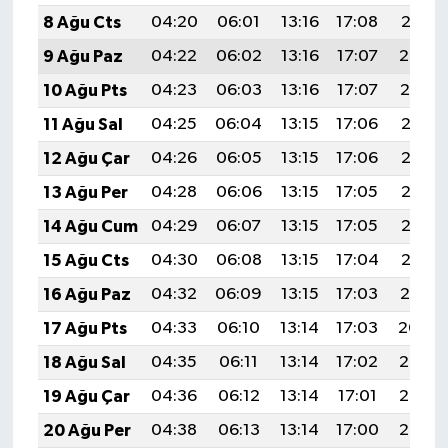
8 Ağu Cts
04:20
06:01
13:16
17:08
20:21
9 Ağu Paz
04:22
06:02
13:16
17:07
20:20
10 Ağu Pts
04:23
06:03
13:16
17:07
20:19
11 Ağu Sal
04:25
06:04
13:15
17:06
20:17
12 Ağu Çar
04:26
06:05
13:15
17:06
20:16
13 Ağu Per
04:28
06:06
13:15
17:05
20:15
14 Ağu Cum
04:29
06:07
13:15
17:05
20:13
15 Ağu Cts
04:30
06:08
13:15
17:04
20:12
16 Ağu Paz
04:32
06:09
13:15
17:03
20:10
17 Ağu Pts
04:33
06:10
13:14
17:03
20:09
18 Ağu Sal
04:35
06:11
13:14
17:02
20:08
19 Ağu Çar
04:36
06:12
13:14
17:01
20:06
20 Ağu Per
04:38
06:13
13:14
17:00
20:05