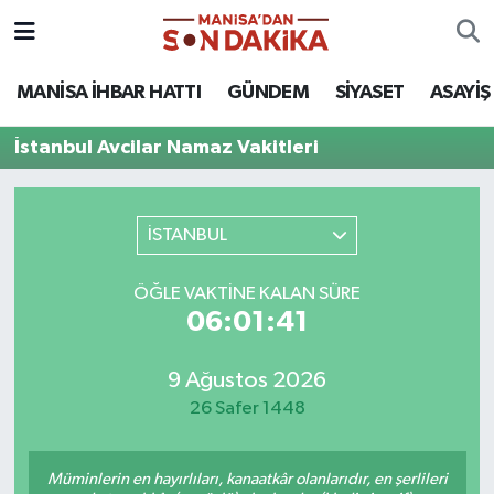
ASAYİŞ
Hava Durumu
MANİSA İHBAR HATTI
GÜNDEM
SİYASET
ASAYİŞ
GÜNDEM
Trafik Durumu
İstanbul Avcilar Namaz Vakitleri
KÜLTÜR-SANAT
Puan Durumu ve Fikstür
İSTANBUL
MAGAZİN
Tüm Manşetler
ÖĞLE VAKTINE KALAN SÜRE
MANİSA'DA TRAFİK
Son Dakika Haberleri
06:01:41
SİYASET
Haber Arşivi
9 Ağustos 2026
26 Safer 1448
SPOR
YAŞAM
Müminlerin en hayırlıları, kanaatkâr olanlarıdır, en şerlileri