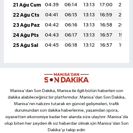
21 Ağu Cum
04:39
06:14
13:13
17:00
20:03
22 Ağu Cts
04:41
06:15
13:13
16:59
20:02
23 Ağu Paz
04:42
06:16
13:13
16:58
20:00
24 Ağu Pts
04:43
06:17
13:13
16:57
19:59
25 Ağu Sal
04:45
06:18
13:12
16:57
19:57
Manisa'dan Son Dakika, Manisa ile ilgili bütün haberleri son
dakika alabileceğiniz bir platformdur. Manisa'dan Son Dakika,
Manisa'nın nabzını tutarak en güncel gelişmeleri, trafik
durumundan son dakika haberlerine, yaşamdan spora,
siyasetten ekonomiye kadar her alanda size ulaştırır. Manisa'da
olup biten her şeyden ilk siz haberdar olmak için Manisa'dan Son
Dakika'yı takip edin