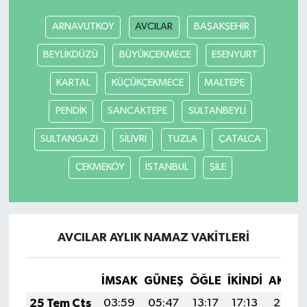
ARNAVUTKOY
AVCILAR
BAŞAKŞEHİR
BEYLİKDÜZÜ
BÜYÜKÇEKMECE
ESENYURT
KARTAL
KÜÇÜKÇEKMECE
MALTEPE
PENDİK
SANCAKTEPE
SULTANBEYLİ
SULTANGAZİ
SİLİVRİ
TUZLA
ÇATALCA
ÇEKMEKÖY
İSTANBUL
ŞİLE
AVCILAR AYLIK NAMAZ VAKITLERI
İMSAK
GÜNEŞ
ÖĞLE
İKINDI
AKŞA
25 Tem Cts
03:59
05:47
13:17
17:13
20:36