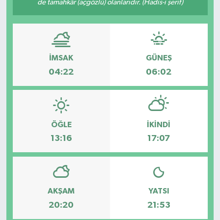
de tamahkâr (açgözlü) olanlarıdır. (Hadis-i şerif)
GİZLİLİK SÖZLEŞMESİ
İLETİŞİM
İMSAK
GÜNEŞ
04:22
06:02
ÖĞLE
İKINDI
13:16
17:07
AKŞAM
YATSI
20:20
21:53