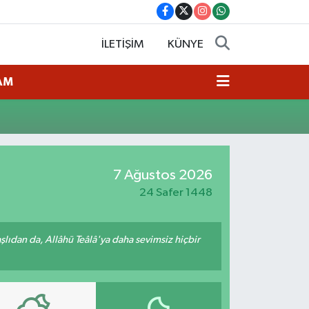
İLETİŞİM
KÜNYE
AM
7 Ağustos 2026
24 Safer 1448
ıdan da, Allâhü Teâlâ'ya daha sevimsiz hiçbir