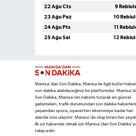
22 Ağu Cts
9 Rebiul
23 Ağu Paz
10 Rebiu
24 Ağu Pts
11 Rebiu
25 Ağu Sal
12 Rebiu
Manisa'dan Son Dakika, Manisa ile ilgili bütün haber
son dakika alabileceğiniz bir platformdur. Manisa'd
Son Dakika, Manisa'nın nabzını tutarak en güncel
gelişmeleri, trafik durumundan son dakika haberleri
yaşamdan spora, siyasetten ekonomiye kadar her
alanda size ulaştırır. Manisa'da olup biten her şey
ilk siz haberdar olmak için Manisa'dan Son Dakika'yı
takip edin