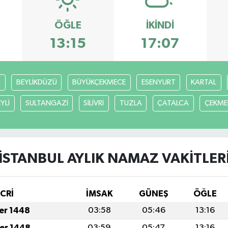
ÖĞLE
İKINDI
13:15
17:07
R
BEYLİKDÜZÜ
BÜYÜKÇEKMECE
ESENYURT
KARTAL
YLİ
SULTANGAZİ
SİLİVRİ
TUZLA
ÇATALCA
ÇEKME
İSTANBUL AYLIK NAMAZ VAKITLER
İCRİ
İMSAK
GÜNEŞ
ÖĞLE
fer 1448
03:58
05:46
13:16
fer 1448
03:59
05:47
13:16