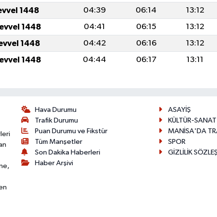
evvel 1448
04:39
06:14
13:12
levvel 1448
04:41
06:15
13:12
levvel 1448
04:42
06:16
13:12
levvel 1448
04:44
06:17
13:11
Hava Durumu
ASAYİŞ
Trafik Durumu
KÜLTÜR-SANAT
Puan Durumu ve Fikstür
MANİSA'DA TR
leri
Tüm Manşetler
SPOR
an
Son Dakika Haberleri
GİZLİLİK SÖZLE
Haber Arşivi
ne,
den