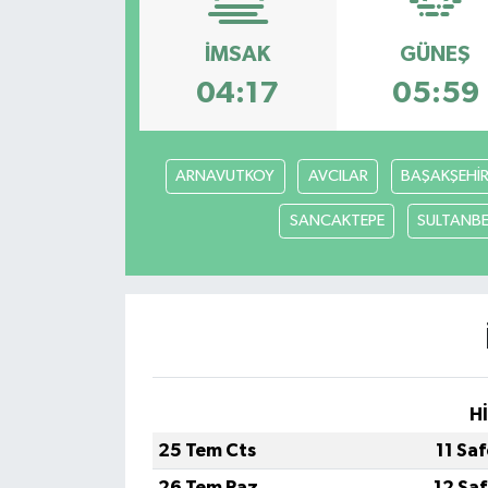
GİZLİLİK SÖZLEŞMESİ
İMSAK
GÜNEŞ
04:17
05:59
İLETİŞİM
ARNAVUTKOY
AVCILAR
BAŞAKŞEHİ
SANCAKTEPE
SULTANBE
H
25 Tem Cts
11 Sa
26 Tem Paz
12 Sa