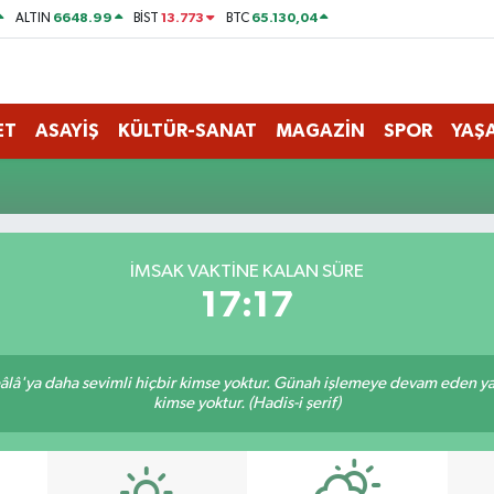
6648.99
13.773
65.130,04
ALTIN
BİST
BTC
ET
ASAYİŞ
KÜLTÜR-SANAT
MAGAZİN
SPOR
YAŞ
İMSAK VAKTINE KALAN SÜRE
17:17
lâ'ya daha sevimli hiçbir kimse yoktur. Günah işlemeye devam eden yaşl
kimse yoktur. (Hadis-i şerif)