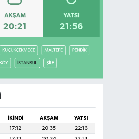
AKŞAM
YATSI
20:21
21:56
KÜÇÜKÇEKMECE
MALTEPE
PENDİK
KÖY
İSTANBUL
ŞİLE
I
İKINDI
AKŞAM
YATSI
17:12
20:35
22:16
17:12
20:34
22:14