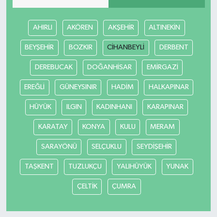
AHIRLI
AKÖREN
AKŞEHİR
ALTINEKİN
BEYŞEHİR
BOZKIR
CİHANBEYLİ
DERBENT
DEREBUCAK
DOĞANHİSAR
EMİRGAZİ
EREĞLİ
GÜNEYSINIR
HADİM
HALKAPINAR
HÜYÜK
ILGIN
KADINHANI
KARAPINAR
KARATAY
KONYA
KULU
MERAM
SARAYÖNÜ
SELÇUKLU
SEYDİŞEHİR
TAŞKENT
TUZLUKÇU
YALIHÜYÜK
YUNAK
ÇELTİK
ÇUMRA