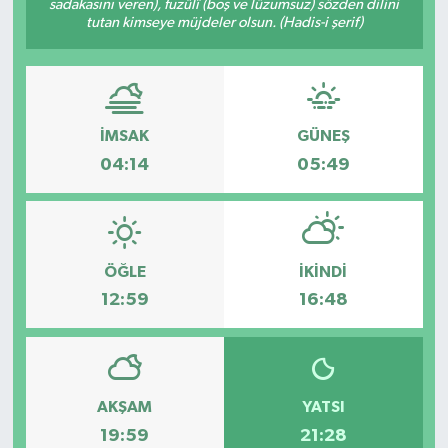
sadakasını veren), fuzûlî (boş ve lüzumsuz) sözden dilini
tutan kimseye müjdeler olsun. (Hadis-i şerif)
GİZLİLİK SÖZLEŞMESİ
İLETİŞİM
İMSAK
GÜNEŞ
04:14
05:49
ÖĞLE
İKINDI
12:59
16:48
AKŞAM
YATSI
19:59
21:28