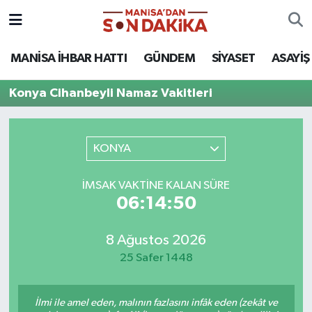
ASAYİŞ
Hava Durumu
MANİSA İHBAR HATTI
GÜNDEM
SİYASET
ASAYİŞ
GÜNDEM
Trafik Durumu
Konya Cihanbeyli Namaz Vakitleri
KÜLTÜR-SANAT
Puan Durumu ve Fikstür
KONYA
MAGAZİN
Tüm Manşetler
İMSAK VAKTINE KALAN SÜRE
MANİSA'DA TRAFİK
Son Dakika Haberleri
06:14:50
SİYASET
Haber Arşivi
8 Ağustos 2026
25 Safer 1448
SPOR
YAŞAM
İlmi ile amel eden, malının fazlasını infâk eden (zekât ve