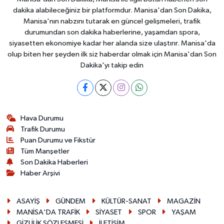
dakika alabileceğiniz bir platformdur. Manisa'dan Son Dakika,
Manisa'nın nabzını tutarak en güncel gelişmeleri, trafik
durumundan son dakika haberlerine, yaşamdan spora,
siyasetten ekonomiye kadar her alanda size ulaştırır. Manisa'da
olup biten her şeyden ilk siz haberdar olmak için Manisa'dan Son
Dakika'yı takip edin
Hava Durumu
Trafik Durumu
Puan Durumu ve Fikstür
Tüm Manşetler
Son Dakika Haberleri
Haber Arşivi
ASAYİŞ
GÜNDEM
KÜLTÜR-SANAT
MAGAZİN
MANİSA'DA TRAFİK
SİYASET
SPOR
YAŞAM
GİZLİLİK SÖZLEŞMESİ
İLETİŞİM