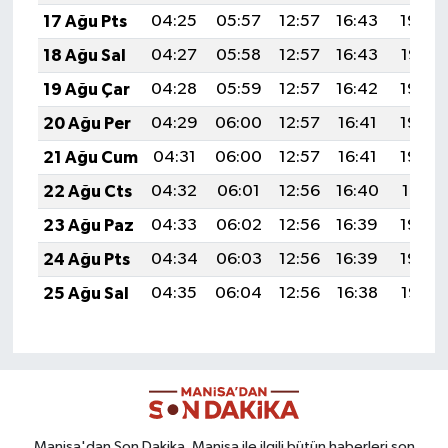
17 Ağu Pts
04:25
05:57
12:57
16:43
19:48
18 Ağu Sal
04:27
05:58
12:57
16:43
19:47
19 Ağu Çar
04:28
05:59
12:57
16:42
19:45
20 Ağu Per
04:29
06:00
12:57
16:41
19:44
21 Ağu Cum
04:31
06:00
12:57
16:41
19:43
22 Ağu Cts
04:32
06:01
12:56
16:40
19:41
23 Ağu Paz
04:33
06:02
12:56
16:39
19:40
24 Ağu Pts
04:34
06:03
12:56
16:39
19:39
25 Ağu Sal
04:35
06:04
12:56
16:38
19:37
Manisa'dan Son Dakika, Manisa ile ilgili bütün haberleri son