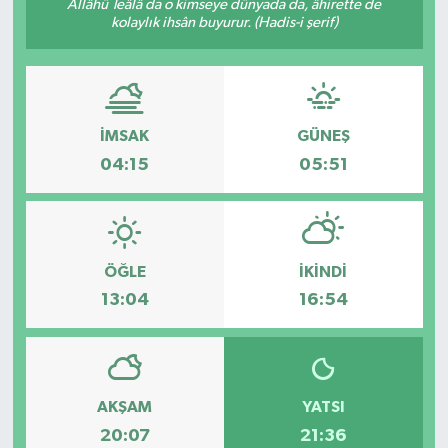
Allâhü Teâlâ da o kimseye dünyada da, âhirette de
kolaylık ihsân buyurur. (Hadis-i şerif)
GİZLİLİK SÖZLEŞMESİ
İLETİŞİM
İMSAK
GÜNEŞ
04:15
05:51
ÖĞLE
İKINDI
13:04
16:54
AKŞAM
YATSI
20:07
21:36