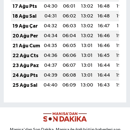
17 Ağu Pts
04:30
06:01
13:02
16:48
19:53
18 Ağu Sal
04:31
06:02
13:02
16:48
19:52
19 Ağu Çar
04:32
06:03
13:02
16:47
19:51
20 Ağu Per
04:34
06:04
13:02
16:46
19:49
21 Ağu Cum
04:35
06:05
13:01
16:46
19:48
22 Ağu Cts
04:36
06:06
13:01
16:45
19:46
23 Ağu Paz
04:37
06:07
13:01
16:44
19:45
24 Ağu Pts
04:39
06:08
13:01
16:44
19:44
25 Ağu Sal
04:40
06:09
13:00
16:43
19:42
Manisa'dan Son Dakika, Manisa ile ilgili bütün haberleri son