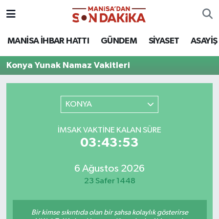
ASAYİŞ
Hava Durumu
MANİSA İHBAR HATTI
GÜNDEM
SİYASET
ASAYİŞ
GÜNDEM
Trafik Durumu
Konya Yunak Namaz Vakitleri
KÜLTÜR-SANAT
Puan Durumu ve Fikstür
KONYA
MAGAZİN
Tüm Manşetler
İMSAK VAKTINE KALAN SÜRE
MANİSA'DA TRAFİK
Son Dakika Haberleri
03:43:53
SİYASET
Haber Arşivi
6 Ağustos 2026
23 Safer 1448
SPOR
YAŞAM
Bir kimse sıkıntıda olan bir şahsa kolaylık gösterirse