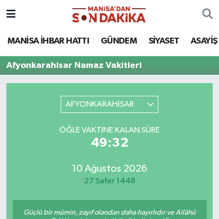
ASAYİŞ
Hava Durumu
MANİSA İHBAR HATTI
GÜNDEM
SİYASET
ASAYİŞ
GÜNDEM
Trafik Durumu
Afyonkarahisar Namaz Vakitleri
KÜLTÜR-SANAT
Puan Durumu ve Fikstür
AFYONKARAHİSAR
MAGAZİN
Tüm Manşetler
ÖĞLE VAKTINE KALAN SÜRE
MANİSA'DA TRAFİK
Son Dakika Haberleri
49:32
SİYASET
Haber Arşivi
10 Ağustos 2026
27 Safer 1448
SPOR
YAŞAM
Güçlü bir mümin, zayıf olandan daha hayırlıdır ve Allâhü