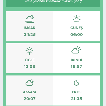
Teâlâ'ya daha sevimlidir. (Hadis-i şerif)
GİZLİLİK SÖZLEŞMESİ
İLETİŞİM
İMSAK
GÜNEŞ
04:25
06:00
ÖĞLE
İKINDI
13:08
16:57
AKŞAM
YATSI
20:07
21:35