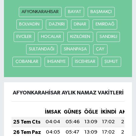
AFYONKARAHİSAR
BAYAT
BAŞMAKÇI
BOLVADİN
DAZKIRI
DİNAR
EMİRDAĞ
EVCİLER
HOCALAR
KIZILÖREN
SANDIKLI
SULTANDAĞI
SİNANPAŞA
ÇAY
ÇOBANLAR
İHSANİYE
İSCEHİSAR
ŞUHUT
AFYONKARAHİSAR AYLIK NAMAZ VAKITLERI
İMSAK
GÜNEŞ
ÖĞLE
İKINDI
AKŞA
25 Tem Cts
04:04
05:46
13:09
17:02
20:23
26 Tem Paz
04:05
05:47
13:09
17:02
20:22