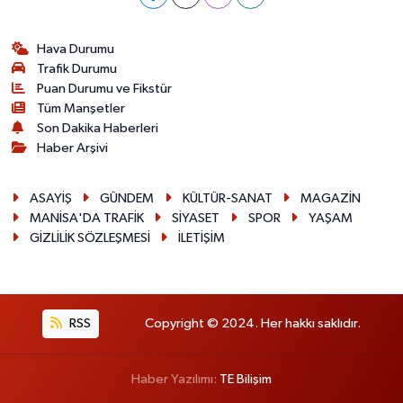
Hava Durumu
Trafik Durumu
Puan Durumu ve Fikstür
Tüm Manşetler
Son Dakika Haberleri
Haber Arşivi
ASAYİŞ
GÜNDEM
KÜLTÜR-SANAT
MAGAZİN
MANİSA'DA TRAFİK
SİYASET
SPOR
YAŞAM
GİZLİLİK SÖZLEŞMESİ
İLETİŞİM
RSS
Copyright © 2024. Her hakkı saklıdır.
Haber Yazılımı:
TE Bilişim