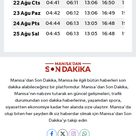
22 Ağu Cts
04:41
06:11
13:06
16:50
19:51
23 Ağu Paz
04:42
06:12
13:06
16:49
19:50
24 Ağu Pts
04:44
06:13
13:05
16:48
19:48
25 Ağu Sal
04:45
06:13
13:05
16:48
19:47
Manisa'dan Son Dakika, Manisa ile ilgili bütün haberleri son
dakika alabileceğiniz bir platformdur. Manisa'dan Son Dakika,
Manisa'nın nabzını tutarak en güncel gelişmeleri, trafik
durumundan son dakika haberlerine, yaşamdan spora,
siyasetten ekonomiye kadar her alanda size ulaştırır. Manisa'da
olup biten her şeyden ilk siz haberdar olmak için Manisa'dan Son
Dakika'yı takip edin