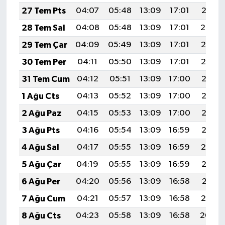
27 Tem Pts
04:07
05:48
13:09
17:01
20:21
28 Tem Sal
04:08
05:48
13:09
17:01
20:20
29 Tem Çar
04:09
05:49
13:09
17:01
20:19
30 Tem Per
04:11
05:50
13:09
17:01
20:19
31 Tem Cum
04:12
05:51
13:09
17:00
20:18
1 Ağu Cts
04:13
05:52
13:09
17:00
20:17
2 Ağu Paz
04:15
05:53
13:09
17:00
20:16
3 Ağu Pts
04:16
05:54
13:09
16:59
20:15
4 Ağu Sal
04:17
05:55
13:09
16:59
20:14
5 Ağu Çar
04:19
05:55
13:09
16:59
20:12
6 Ağu Per
04:20
05:56
13:09
16:58
20:11
7 Ağu Cum
04:21
05:57
13:09
16:58
20:10
8 Ağu Cts
04:23
05:58
13:09
16:58
20:09