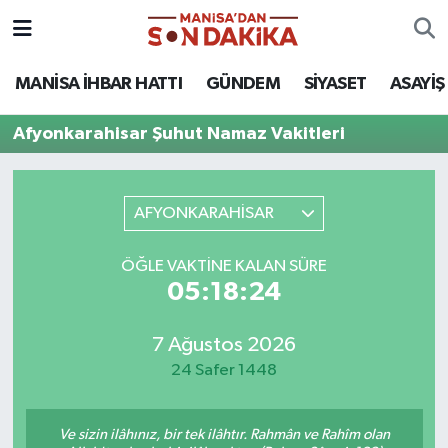
ASAYİŞ
Hava Durumu
MANİSA İHBAR HATTI
GÜNDEM
SİYASET
ASAYİŞ
GÜNDEM
Trafik Durumu
Afyonkarahisar Şuhut Namaz Vakitleri
KÜLTÜR-SANAT
Puan Durumu ve Fikstür
AFYONKARAHİSAR
MAGAZİN
Tüm Manşetler
ÖĞLE VAKTINE KALAN SÜRE
MANİSA'DA TRAFİK
Son Dakika Haberleri
05:18:24
SİYASET
Haber Arşivi
7 Ağustos 2026
24 Safer 1448
SPOR
YAŞAM
Ve sizin ilâhınız, bir tek ilâhtır. Rahmân ve Rahîm olan