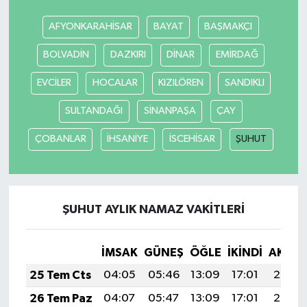
AFYONKARAHİSAR
BAYAT
BAŞMAKÇI
BOLVADİN
DAZKIRI
DİNAR
EMİRDAĞ
EVCİLER
HOCALAR
KIZILÖREN
SANDIKLI
SULTANDAĞI
SİNANPAŞA
ÇAY
ÇOBANLAR
İHSANİYE
İSCEHİSAR
ŞUHUT
ŞUHUT AYLIK NAMAZ VAKITLERI
İMSAK
GÜNEŞ
ÖĞLE
İKINDI
AKŞA
25 Tem Cts
04:05
05:46
13:09
17:01
20:22
26 Tem Paz
04:07
05:47
13:09
17:01
20:22