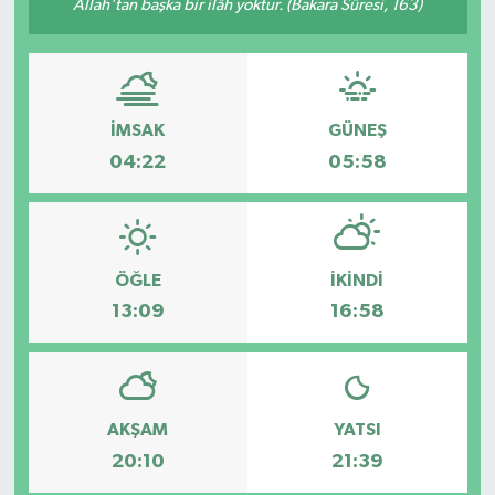
Allah'tan başka bir ilâh yoktur. (Bakara Sûresi, 163)
GİZLİLİK SÖZLEŞMESİ
İLETİŞİM
İMSAK
GÜNEŞ
04:22
05:58
ÖĞLE
İKINDI
13:09
16:58
AKŞAM
YATSI
20:10
21:39