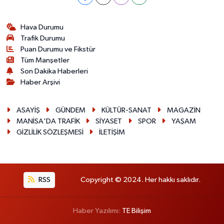
Hava Durumu
Trafik Durumu
Puan Durumu ve Fikstür
Tüm Manşetler
Son Dakika Haberleri
Haber Arşivi
ASAYİŞ
GÜNDEM
KÜLTÜR-SANAT
MAGAZİN
MANİSA'DA TRAFİK
SİYASET
SPOR
YAŞAM
GİZLİLİK SÖZLEŞMESİ
İLETİŞİM
RSS
Copyright © 2024. Her hakkı saklıdır.
Haber Yazılımı:
TE Bilişim