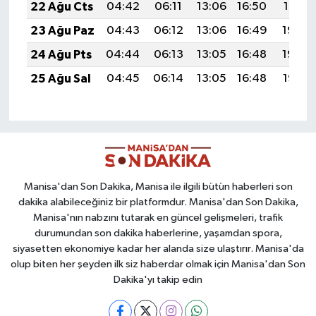
22 Ağu Cts
04:42
06:11
13:06
16:50
19:51
23 Ağu Paz
04:43
06:12
13:06
16:49
19:49
24 Ağu Pts
04:44
06:13
13:05
16:48
19:48
25 Ağu Sal
04:45
06:14
13:05
16:48
19:47
Manisa'dan Son Dakika, Manisa ile ilgili bütün haberleri son
dakika alabileceğiniz bir platformdur. Manisa'dan Son Dakika,
Manisa'nın nabzını tutarak en güncel gelişmeleri, trafik
durumundan son dakika haberlerine, yaşamdan spora,
siyasetten ekonomiye kadar her alanda size ulaştırır. Manisa'da
olup biten her şeyden ilk siz haberdar olmak için Manisa'dan Son
Dakika'yı takip edin