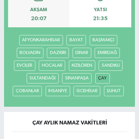
AKŞAM
YATSI
20:07
21:35
AFYONKARAHİSAR
BAYAT
BAŞMAKÇI
BOLVADİN
DAZKIRI
DİNAR
EMİRDAĞ
EVCİLER
HOCALAR
KIZILÖREN
SANDIKLI
SULTANDAĞI
SİNANPAŞA
ÇAY
ÇOBANLAR
İHSANİYE
İSCEHİSAR
ŞUHUT
ÇAY AYLIK NAMAZ VAKITLERI