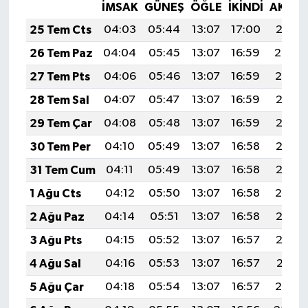
İMSAK
GÜNEŞ
ÖĞLE
İKINDI
AKŞA
25 Tem Cts
04:03
05:44
13:07
17:00
20:21
26 Tem Paz
04:04
05:45
13:07
16:59
20:20
27 Tem Pts
04:06
05:46
13:07
16:59
20:19
28 Tem Sal
04:07
05:47
13:07
16:59
20:18
29 Tem Çar
04:08
05:48
13:07
16:59
20:17
30 Tem Per
04:10
05:49
13:07
16:58
20:16
31 Tem Cum
04:11
05:49
13:07
16:58
20:15
1 Ağu Cts
04:12
05:50
13:07
16:58
20:14
2 Ağu Paz
04:14
05:51
13:07
16:58
20:13
3 Ağu Pts
04:15
05:52
13:07
16:57
20:12
4 Ağu Sal
04:16
05:53
13:07
16:57
20:11
5 Ağu Çar
04:18
05:54
13:07
16:57
20:10