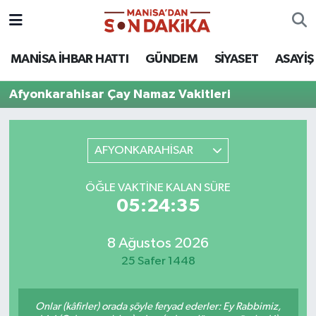
ASAYİŞ
Hava Durumu
MANİSA İHBAR HATTI
GÜNDEM
SİYASET
ASAYİŞ
GÜNDEM
Trafik Durumu
Afyonkarahisar Çay Namaz Vakitleri
KÜLTÜR-SANAT
Puan Durumu ve Fikstür
AFYONKARAHİSAR
MAGAZİN
Tüm Manşetler
ÖĞLE VAKTINE KALAN SÜRE
MANİSA'DA TRAFİK
Son Dakika Haberleri
05:24:35
SİYASET
Haber Arşivi
8 Ağustos 2026
25 Safer 1448
SPOR
YAŞAM
Onlar (kâfirler) orada şöyle feryad ederler: Ey Rabbimiz,