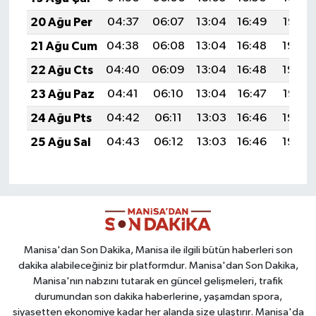
20 Ağu Per
04:37
06:07
13:04
16:49
19:52
21 Ağu Cum
04:38
06:08
13:04
16:48
19:50
22 Ağu Cts
04:40
06:09
13:04
16:48
19:49
23 Ağu Paz
04:41
06:10
13:04
16:47
19:47
24 Ağu Pts
04:42
06:11
13:03
16:46
19:46
25 Ağu Sal
04:43
06:12
13:03
16:46
19:45
Manisa'dan Son Dakika, Manisa ile ilgili bütün haberleri son
dakika alabileceğiniz bir platformdur. Manisa'dan Son Dakika,
Manisa'nın nabzını tutarak en güncel gelişmeleri, trafik
durumundan son dakika haberlerine, yaşamdan spora,
siyasetten ekonomiye kadar her alanda size ulaştırır. Manisa'da