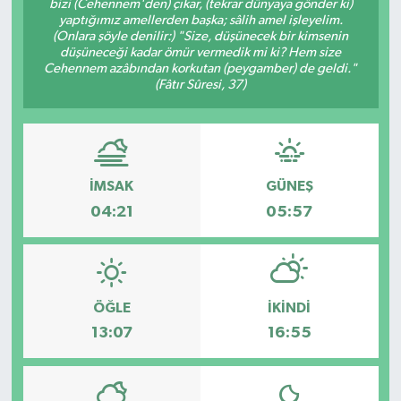
bizi (Cehennem'den) çıkar, (tekrar dünyaya gönder ki)
yaptığımız amellerden başka; sâlih amel işleyelim.
GİZLİLİK SÖZLEŞMESİ
(Onlara şöyle denilir:) "Size, düşünecek bir kimsenin
düşüneceği kadar ömür vermedik mi ki? Hem size
Cehennem azâbından korkutan (peygamber) de geldi."
İLETİŞİM
(Fâtır Sûresi, 37)
İMSAK
GÜNEŞ
04:21
05:57
ÖĞLE
İKINDI
13:07
16:55