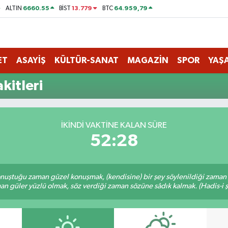
6660.55
13.779
64.959,79
ALTIN
BİST
BTC
ET
ASAYİŞ
KÜLTÜR-SANAT
MAGAZİN
SPOR
YAŞ
kitleri
İKINDI VAKTINE KALAN SÜRE
52:28
nuştuğu zaman güzel konuşmak, (kendisine) bir şey söylenildiği zaman g
n güler yüzlü olmak, söz verdiği zaman sözüne sâdık kalmak. (Hadis-i ş