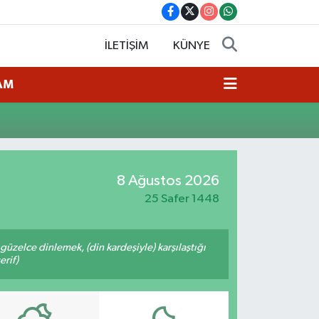
İLETİŞİM
KÜNYE
AM
8 Ağustos 2026
25 Safer 1448
üzelce dinlemek, (din kardeşiyle) karşılaştığı
erif)