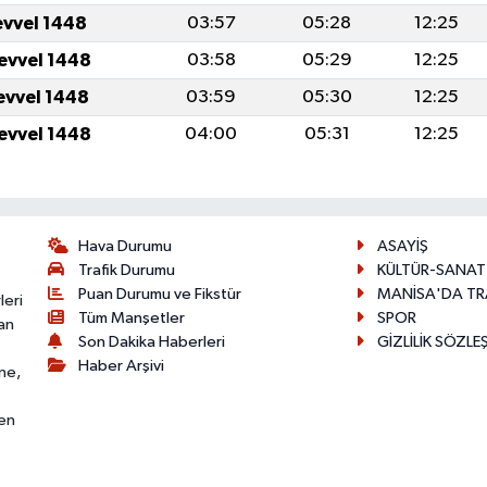
evvel 1448
03:57
05:28
12:25
levvel 1448
03:58
05:29
12:25
levvel 1448
03:59
05:30
12:25
levvel 1448
04:00
05:31
12:25
Hava Durumu
ASAYİŞ
Trafik Durumu
KÜLTÜR-SANAT
Puan Durumu ve Fikstür
MANİSA'DA TR
leri
Tüm Manşetler
SPOR
an
Son Dakika Haberleri
GİZLİLİK SÖZLE
Haber Arşivi
ne,
den