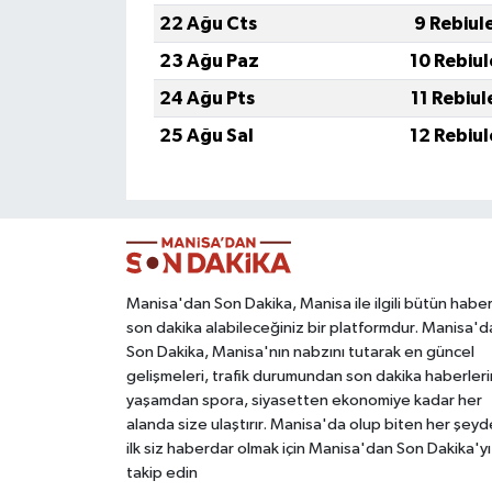
22 Ağu Cts
9 Rebiul
23 Ağu Paz
10 Rebiu
24 Ağu Pts
11 Rebiu
25 Ağu Sal
12 Rebiu
Manisa'dan Son Dakika, Manisa ile ilgili bütün haber
son dakika alabileceğiniz bir platformdur. Manisa'd
Son Dakika, Manisa'nın nabzını tutarak en güncel
gelişmeleri, trafik durumundan son dakika haberleri
yaşamdan spora, siyasetten ekonomiye kadar her
alanda size ulaştırır. Manisa'da olup biten her şey
ilk siz haberdar olmak için Manisa'dan Son Dakika'yı
takip edin