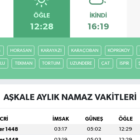
ÖĞLE
İKINDI
12:28
16:19
S
HORASAN
KARAYAZI
KARAÇOBAN
KÖPRÜKÖY
LU
TEKMAN
TORTUM
UZUNDERE
ÇAT
İSPİR
AŞKALE AYLIK NAMAZ VAKITLERI
CRİ
İMSAK
GÜNEŞ
ÖĞLE
fer 1448
03:17
05:02
12:29
fer 1448
03:19
05:03
12:29