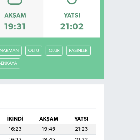
AKŞAM
YATSI
19:31
21:02
NARMAN
OLTU
OLUR
PASİNLER
ŞENKAYA
İKINDI
AKŞAM
YATSI
16:23
19:45
21:23
16:23
19:45
21:22