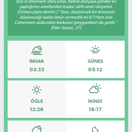
bizi (Cehennem'den) çıkar, (tekrar dünyaya gönder ki)
yaptığımız amellerden başka; sâlih amel işleyelim.
GİZLİLİK SÖZLEŞMESİ
(Onlara şöyle denilir:) "Size, düşünecek bir kimsenin
düşüneceği kadar ömür vermedik mi ki? Hem size
Cehennem azâbından korkutan (peygamber) de geldi."
İLETİŞİM
(Fâtır Sûresi, 37)
İMSAK
GÜNEŞ
03:33
05:12
ÖĞLE
İKINDI
12:26
16:17