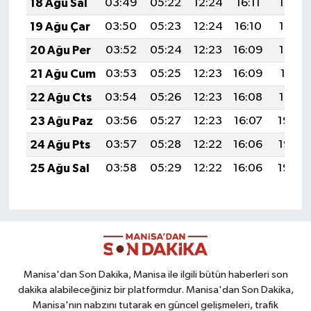
18 Ağu Sal
03:49
05:22
12:24
16:11
19:16
19 Ağu Çar
03:50
05:23
12:24
16:10
19:14
20 Ağu Per
03:52
05:24
12:23
16:09
19:13
21 Ağu Cum
03:53
05:25
12:23
16:09
19:11
22 Ağu Cts
03:54
05:26
12:23
16:08
19:10
23 Ağu Paz
03:56
05:27
12:23
16:07
19:08
24 Ağu Pts
03:57
05:28
12:22
16:06
19:07
25 Ağu Sal
03:58
05:29
12:22
16:06
19:05
Manisa'dan Son Dakika, Manisa ile ilgili bütün haberleri son
dakika alabileceğiniz bir platformdur. Manisa'dan Son Dakika,
Manisa'nın nabzını tutarak en güncel gelişmeleri, trafik