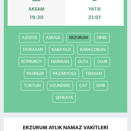
AKŞAM
YATSI
19:30
21:01
AZİZİYE
AŞKALE
ERZURUM
HINIS
HORASAN
KARAYAZI
KARAÇOBAN
KÖPRÜKÖY
NARMAN
OLTU
OLUR
PASİNLER
PAZARYOLU
TEKMAN
TORTUM
UZUNDERE
ÇAT
İSPİR
ŞENKAYA
ERZURUM AYLIK NAMAZ VAKITLERI