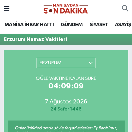
ASAYİŞ
Hava Durumu
MANİSA İHBAR HATTI
GÜNDEM
SİYASET
ASAYİŞ
GÜNDEM
Trafik Durumu
Erzurum Namaz Vakitleri
KÜLTÜR-SANAT
Puan Durumu ve Fikstür
ERZURUM
MAGAZİN
Tüm Manşetler
ÖĞLE VAKTINE KALAN SÜRE
MANİSA'DA TRAFİK
Son Dakika Haberleri
04:09:09
SİYASET
Haber Arşivi
7 Ağustos 2026
24 Safer 1448
SPOR
YAŞAM
Onlar (kâfirler) orada şöyle feryad ederler: Ey Rabbimiz,