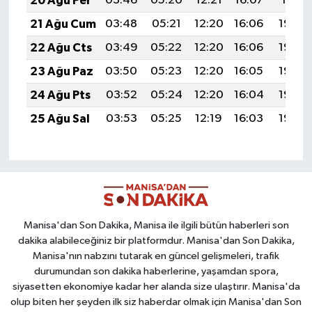
20 Ağu Per
03:46
05:20
12:21
16:07
19:11
21 Ağu Cum
03:48
05:21
12:20
16:06
19:09
22 Ağu Cts
03:49
05:22
12:20
16:06
19:08
23 Ağu Paz
03:50
05:23
12:20
16:05
19:06
24 Ağu Pts
03:52
05:24
12:20
16:04
19:05
25 Ağu Sal
03:53
05:25
12:19
16:03
19:03
Manisa'dan Son Dakika, Manisa ile ilgili bütün haberleri son
dakika alabileceğiniz bir platformdur. Manisa'dan Son Dakika,
Manisa'nın nabzını tutarak en güncel gelişmeleri, trafik
durumundan son dakika haberlerine, yaşamdan spora,
siyasetten ekonomiye kadar her alanda size ulaştırır. Manisa'da
olup biten her şeyden ilk siz haberdar olmak için Manisa'dan Son