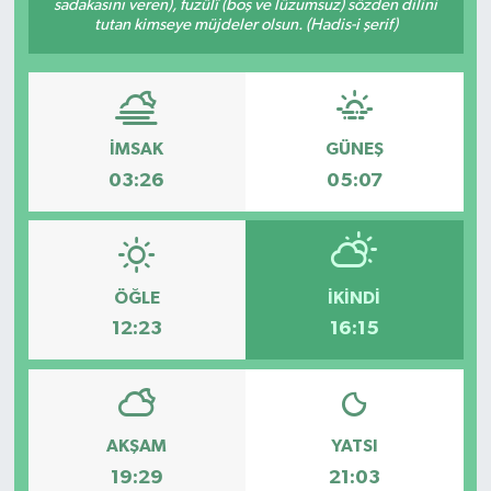
sadakasını veren), fuzûlî (boş ve lüzumsuz) sözden dilini
tutan kimseye müjdeler olsun. (Hadis-i şerif)
GİZLİLİK SÖZLEŞMESİ
İLETİŞİM
İMSAK
GÜNEŞ
03:26
05:07
ÖĞLE
İKINDI
12:23
16:15
AKŞAM
YATSI
19:29
21:03