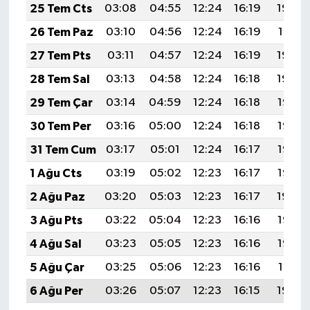
25 Tem Cts
03:08
04:55
12:24
16:19
19:42
26 Tem Paz
03:10
04:56
12:24
16:19
19:41
27 Tem Pts
03:11
04:57
12:24
16:19
19:40
28 Tem Sal
03:13
04:58
12:24
16:18
19:39
29 Tem Çar
03:14
04:59
12:24
16:18
19:38
30 Tem Per
03:16
05:00
12:24
16:18
19:37
31 Tem Cum
03:17
05:01
12:24
16:17
19:36
1 Ağu Cts
03:19
05:02
12:23
16:17
19:35
2 Ağu Paz
03:20
05:03
12:23
16:17
19:34
3 Ağu Pts
03:22
05:04
12:23
16:16
19:33
4 Ağu Sal
03:23
05:05
12:23
16:16
19:32
5 Ağu Çar
03:25
05:06
12:23
16:16
19:31
6 Ağu Per
03:26
05:07
12:23
16:15
19:29