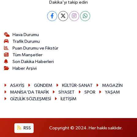
Dakika'yı takip edin
Hava Durumu
Trafik Durumu
Puan Durumu ve Fikstür
Tüm Manşetler
Son Dakika Haberleri
Haber Arşivi
ASAYİŞ
GÜNDEM
KÜLTÜR-SANAT
MAGAZİN
MANİSA'DA TRAFİK
SİYASET
SPOR
YAŞAM
GİZLİLİK SÖZLEŞMESİ
İLETİŞİM
RSS
Copyright © 2024. Her hakkı saklıdır.