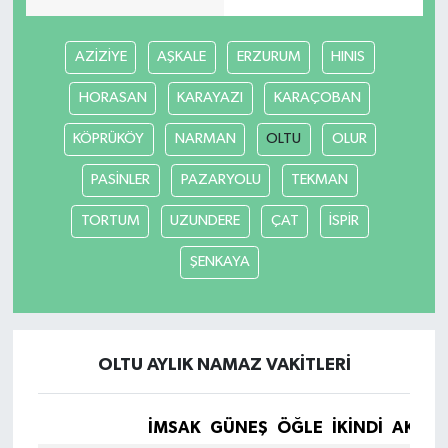
AZİZİYE
AŞKALE
ERZURUM
HINIS
HORASAN
KARAYAZI
KARAÇOBAN
KÖPRÜKÖY
NARMAN
OLTU
OLUR
PASİNLER
PAZARYOLU
TEKMAN
TORTUM
UZUNDERE
ÇAT
İSPİR
ŞENKAYA
OLTU AYLIK NAMAZ VAKITLERI
İMSAK
GÜNEŞ
ÖĞLE
İKINDI
AKŞA