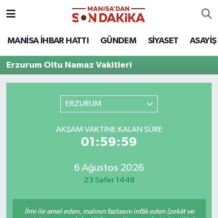
ASAYİŞ
Hava Durumu
MANİSA İHBAR HATTI
GÜNDEM
SİYASET
ASAYİŞ
GÜNDEM
Trafik Durumu
Erzurum Oltu Namaz Vakitleri
KÜLTÜR-SANAT
Puan Durumu ve Fikstür
ERZURUM
MAGAZİN
Tüm Manşetler
AKŞAM VAKTINE KALAN SÜRE
MANİSA'DA TRAFİK
Son Dakika Haberleri
01:59:59
SİYASET
Haber Arşivi
6 Ağustos 2026
23 Safer 1448
SPOR
YAŞAM
İlmi ile amel eden, malının fazlasını infâk eden (zekât ve