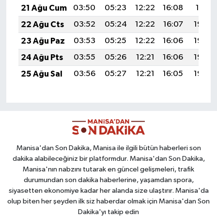
21 Ağu Cum
03:50
05:23
12:22
16:08
19:11
22 Ağu Cts
03:52
05:24
12:22
16:07
19:09
23 Ağu Paz
03:53
05:25
12:22
16:06
19:08
24 Ağu Pts
03:55
05:26
12:21
16:06
19:06
25 Ağu Sal
03:56
05:27
12:21
16:05
19:05
Manisa'dan Son Dakika, Manisa ile ilgili bütün haberleri son
dakika alabileceğiniz bir platformdur. Manisa'dan Son Dakika,
Manisa'nın nabzını tutarak en güncel gelişmeleri, trafik
durumundan son dakika haberlerine, yaşamdan spora,
siyasetten ekonomiye kadar her alanda size ulaştırır. Manisa'da
olup biten her şeyden ilk siz haberdar olmak için Manisa'dan Son
Dakika'yı takip edin