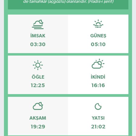
de tamahkâr (açgözlü) olanlarıdır. (Hadis-i şerif)
GİZLİLİK SÖZLEŞMESİ
İLETİŞİM
İMSAK
GÜNEŞ
03:30
05:10
ÖĞLE
İKINDI
12:25
16:16
AKŞAM
YATSI
19:29
21:02