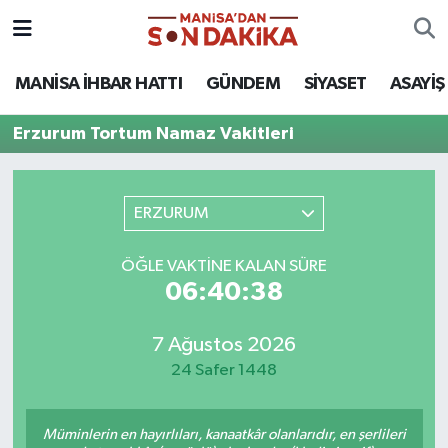
ASAYİŞ
Hava Durumu
MANİSA İHBAR HATTI
GÜNDEM
SİYASET
ASAYİŞ
GÜNDEM
Trafik Durumu
Erzurum Tortum Namaz Vakitleri
KÜLTÜR-SANAT
Puan Durumu ve Fikstür
ERZURUM
MAGAZİN
Tüm Manşetler
ÖĞLE VAKTINE KALAN SÜRE
MANİSA'DA TRAFİK
Son Dakika Haberleri
06:40:38
SİYASET
Haber Arşivi
7 Ağustos 2026
24 Safer 1448
SPOR
YAŞAM
Müminlerin en hayırlıları, kanaatkâr olanlarıdır, en şerlileri