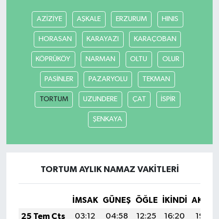
AZİZİYE
AŞKALE
ERZURUM
HINIS
HORASAN
KARAYAZI
KARAÇOBAN
KÖPRÜKÖY
NARMAN
OLTU
OLUR
PASİNLER
PAZARYOLU
TEKMAN
TORTUM
UZUNDERE
ÇAT
İSPİR
ŞENKAYA
TORTUM AYLIK NAMAZ VAKITLERI
İMSAK
GÜNEŞ
ÖĞLE
İKINDI
AKŞA
25 Tem Cts
03:12
04:58
12:25
16:20
19:43